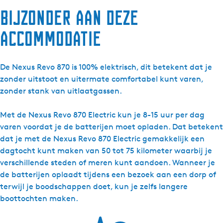
x
Bijzonder aan deze
u
s
accommodatie
R
e
v
De Nexus Revo 870 is 100% elektrisch, dit betekent dat je
o
zonder uitstoot en uitermate comfortabel kunt varen,
8
zonder stank van uitlaatgassen.
7
0
Met de Nexus Revo 870 Electric kun je 8-15 uur per dag
C
varen voordat je de batterijen moet opladen. Dat betekent
a
dat je met de Nexus Revo 870 Electric gemakkelijk een
b
dagtocht kunt maken van 50 tot 75 kilometer waarbij je
r
verschillende steden of meren kunt aandoen. Wanneer je
i
de batterijen oplaadt tijdens een bezoek aan een dorp of
o
terwijl je boodschappen doet, kun je zelfs langere
-
boottochten maken.
M
a