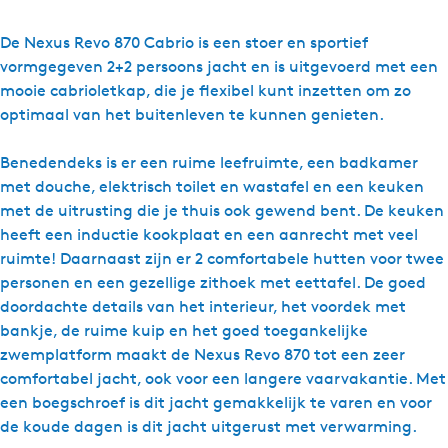
a
r
De Nexus Revo 870 Cabrio is een stoer en sportief
N
vormgegeven 2+2 persoons jacht en is uitgevoerd met een
a
mooie cabrioletkap, die je flexibel kunt inzetten om zo
t
optimaal van het buitenleven te kunnen genieten.
u
r
Benedendeks is er een ruime leefruimte, een badkamer
a
met douche, elektrisch toilet en wastafel en een keuken
l
met de uitrusting die je thuis ook gewend bent. De keuken
Y
heeft een inductie kookplaat en een aanrecht met veel
a
ruimte! Daarnaast zijn er 2 comfortabele hutten voor twee
c
personen en een gezellige zithoek met eettafel. De goed
h
doordachte details van het interieur, het voordek met
t
bankje, de ruime kuip en het goed toegankelijke
s
zwemplatform maakt de Nexus Revo 870 tot een zeer
-
comfortabel jacht, ook voor een langere vaarvakantie. Met
N
een boegschroef is dit jacht gemakkelijk te varen en voor
e
de koude dagen is dit jacht uitgerust met verwarming.