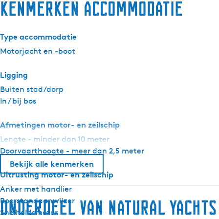
Kenmerken accommodatie
Type accommodatie
Motorjacht en -boot
Ligging
Buiten stad/dorp
In / bij bos
Afmetingen motor- en zeilschip
Lengte - minder dan 10 meter
Doorvaarthoogte - meer dan 2,5 meter
Bekijk alle kenmerken
Uitrusting motor- en zeilschip
Anker met handlier
Roerstandaanwijzer
Onderdeel van Natural Yachts
Snelheidsmeter