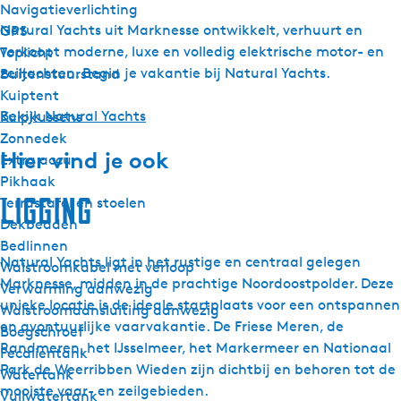
Navigatieverlichting
Natural Yachts uit Marknesse ontwikkelt, verhuurt en
GPS
verkoopt moderne, luxe en volledig elektrische motor- en
Toplicht
zeiljachten. Begin je vakantie bij Natural Yachts.
Buitenstuurstand
Kuiptent
Bekijk Natural Yachts
Kuipkussens
Zonnedek
Hier vind je ook
Extra accu
Pikhaak
Ligging
Terrastafel en stoelen
Dekbedden
Bedlinnen
Natural Yachts ligt in het rustige en centraal gelegen
Walstroomkabel met verloop
Marknesse, midden in de prachtige Noordoostpolder. Deze
Verwarming aanwezig
unieke locatie is de ideale startplaats voor een ontspannen
Walstroomaansluiting aanwezig
en avontuurlijke vaarvakantie. De Friese Meren, de
Boegschroef
Randmeren, het IJsselmeer, het Markermeer en Nationaal
Fecalientank
Park de Weerribben Wieden zijn dichtbij en behoren tot de
Watertank
mooiste vaar- en zeilgebieden.
Vuilwatertank