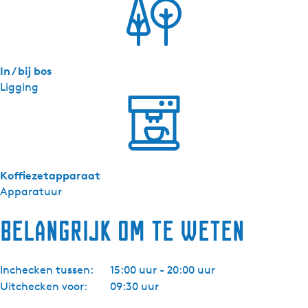
c
k
e
r
In / bij bos
e
Ligging
l
Koffiezetapparaat
Apparatuur
Belangrijk om te weten
Inchecken tussen:
15:00 uur - 20:00 uur
Uitchecken voor:
09:30 uur