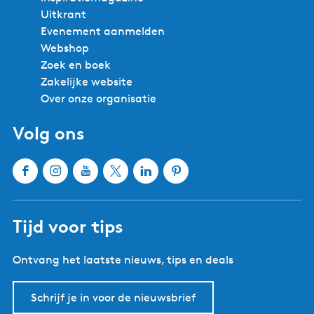
Uitkrant
Evenement aanmelden
Webshop
Zoek en boek
Zakelijke website
Over onze organisatie
Volg ons
F
I
Y
X
L
P
a
n
o
W
i
i
c
s
u
a
n
n
Tijd voor tips
e
t
T
t
k
t
b
a
u
e
e
e
Ontvang het laatste nieuws, tips en deals
o
g
b
r
d
r
o
r
e
l
I
e
k
a
W
a
n
s
Schrijf je in voor de nieuwsbrief
W
m
a
n
W
t