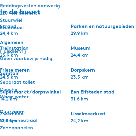
Reddingsvesten aanwezig
In de buurt
220 volt boordnet
Stuurwiel
Strand
Parken en natuurgebieden
Stuurstoel
24,4 km
29,9 km
Algemeen
Treinstation
Museum
Huisdiervrij
23,9 km
24,4 km
Geen vaarbewijs nodig
Friese meren
Dorpskern
Sanitair
24,5 km
23,5 km
Separaat toilet
Douche
Supermarkt / dorpswinkel
Een Elfsteden stad
Warm water
14,2 km
31,6 km
Duurzaam
Zwembad
IJsselmeerkust
Energieneutraal
12,5 km
24,2 km
Zonnepanelen