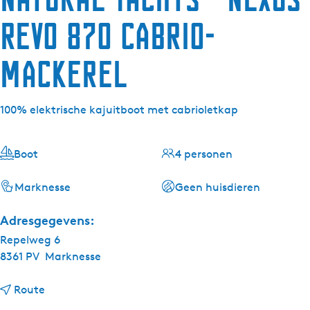
Revo 870 Cabrio-
Mackerel
100% elektrische kajuitboot met cabrioletkap
Boot
4 personen
Marknesse
Geen huisdieren
Adresgegevens:
Repelweg 6
8361 PV
Marknesse
n
Route
a