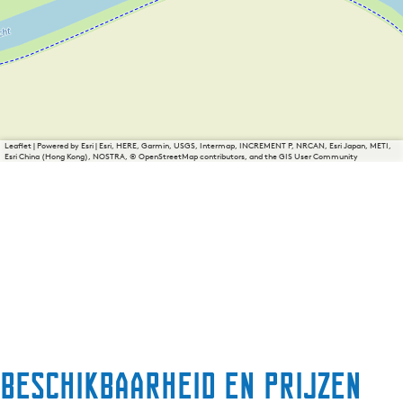
Leaflet
|
Powered by Esri | Esri, HERE, Garmin, USGS, Intermap, INCREMENT P, NRCAN, Esri Japan, METI,
Esri China (Hong Kong), NOSTRA, © OpenStreetMap contributors, and the GIS User Community
Beschikbaarheid en prijzen