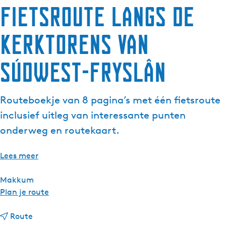
Fietsroute langs de
g
e
kerktorens van
t
a
a
Súdwest-Fryslân
l
:
N
Routeboekje van 8 pagina’s met één fietsroute
e
inclusief uitleg van interessante punten
d
onderweg en routekaart.
e
r
Lees meer
l
a
Makkum
n
n
Plan je route
d
a
s
n
a
Route