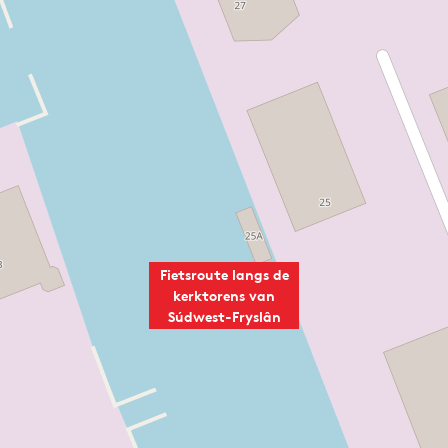
s
-
t
F
-
r
F
y
r
s
y
l
s
â
l
n
â
n
Fietsroute langs de
kerktorens van
Súdwest-Fryslân