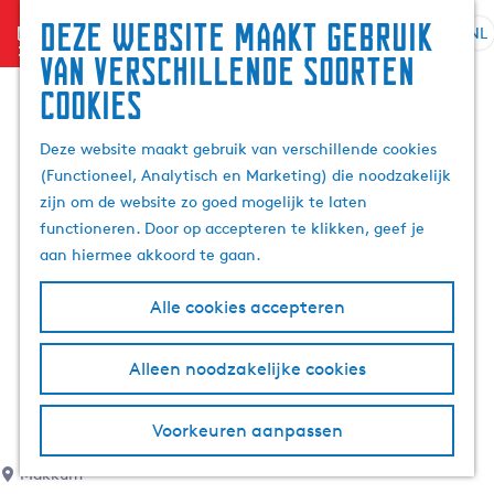
Deze website maakt gebruik
menu
NL
S
G
Z
van verschillende soorten
e
a
o
cookies
l
n
e
e
a
k
Deze website maakt gebruik van verschillende cookies
c
a
e
(Functioneel, Analytisch en Marketing) die noodzakelijk
t
r
n
zijn om de website zo goed mogelijk te laten
e
d
functioneren. Door op accepteren te klikken, geef je
e
e
aan hiermee akkoord te gaan.
r
h
t
o
Alle cookies accepteren
a
m
a
e
l
p
Alleen noodzakelijke cookies
H
a
u
g
Voorkeuren aanpassen
i
e
d
Makkum
i