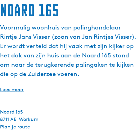
Noard 165
g
e
t
Voormalig woonhuis van palinghandelaar
a
Rintje Jans Visser (zoon van Jan Rintjes Visser).
a
l
Er wordt verteld dat hij vaak met zijn kijker op
:
het dak van zijn huis aan de Noard 165 stond
N
om naar de terugkerende palingaken te kijken
e
die op de Zuiderzee voeren.
d
e
r
Lees meer
l
a
n
Noard 165
d
8711 AE
Workum
s
n
Plan je route
a