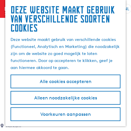
Deze website maakt gebruik
menu
NL
S
G
Z
van verschillende soorten
e
a
o
cookies
l
n
e
e
a
k
Deze website maakt gebruik van verschillende cookies
c
a
e
(Functioneel, Analytisch en Marketing) die noodzakelijk
t
r
n
zijn om de website zo goed mogelijk te laten
e
d
functioneren. Door op accepteren te klikken, geef je
e
e
aan hiermee akkoord te gaan.
r
h
t
o
Alle cookies accepteren
a
m
a
e
l
p
Alleen noodzakelijke cookies
H
a
u
g
Voorkeuren aanpassen
i
e
d
Workum
i