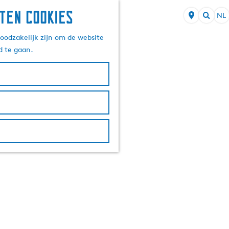
ten cookies
NL
S
Z
e
oodzakelijk zijn om de website
o
l
d te gaan.
e
e
k
c
e
t
n
e
e
r
t
a
a
l
H
u
i
d
i