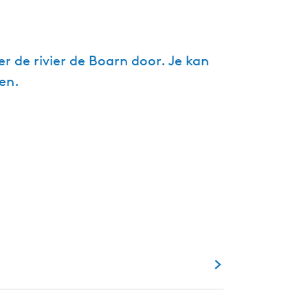
g
e
t
 de rivier de Boarn door. Je kan
a
en.
a
l
:
N
e
d
e
r
l
a
n
d
s