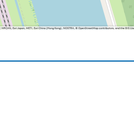
P, NRCAN, Esri Japan, METI, Esri China (Hong Kong), NOSTRA, © OpenStreetMap contributors, and the GIS 
sland
Balk
Heeg
Joure
Lemmer
Makkum
Oudemirdum