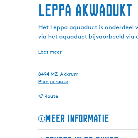
Leppa Akwadukt
Het Leppa aquaduct is onderdeel va
via het aquaduct bijvoorbeeld via
Lees meer
8494 MZ
Akkrum
n
Plan je route
a
n
a
Route
a
r
a
L
Meer informatie
r
e
L
p
e
p