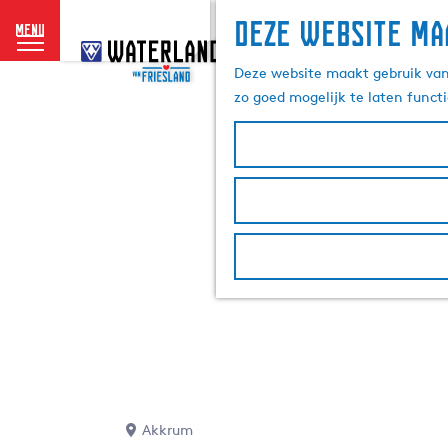
Deze website ma
menu
G
a
Deze website maakt gebruik van 
n
zo goed mogelijk te laten funct
a
a
r
d
e
h
o
m
e
p
a
g
e
Akkrum