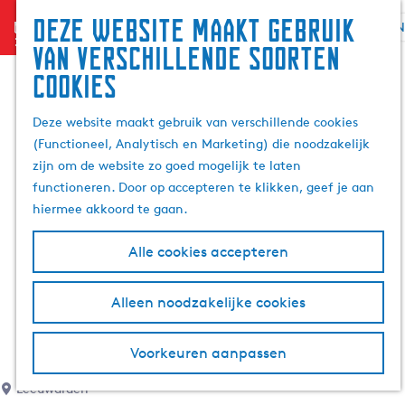
Deze website maakt gebruik
menu
N
G
Z
van verschillende soorten
a
o
cookies
n
e
a
k
Deze website maakt gebruik van verschillende cookies
a
e
(Functioneel, Analytisch en Marketing) die noodzakelijk
r
n
zijn om de website zo goed mogelijk te laten
d
functioneren. Door op accepteren te klikken, geef je aan
e
hiermee akkoord te gaan.
h
o
Alle cookies accepteren
m
e
p
Alleen noodzakelijke cookies
a
g
Voorkeuren aanpassen
i
e
Leeuwarden
i