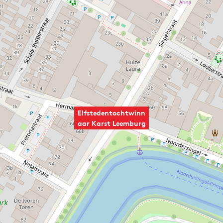
Elfstedentochtwinn
aar Karst Leemburg