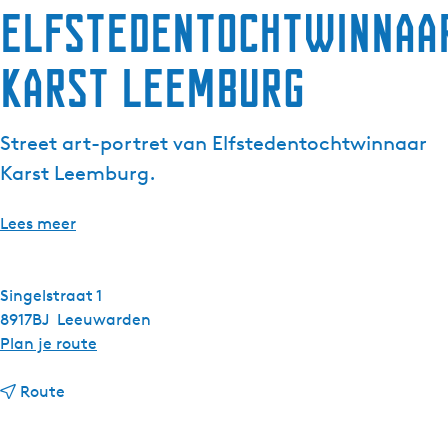
Elfstedentochtwinnaa
Karst Leemburg
Street art-portret van Elfstedentochtwinnaar
l
:
Karst Leemburg.
Lees meer
Singelstraat 1
l
8917BJ
Leeuwarden
n
Plan je route
a
n
a
Route
a
r
a
E