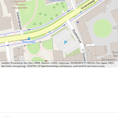
Leaflet
|
Powered by Esri | Esri, HERE, Garmin, USGS, Intermap, INCREMENT P, NRCAN, Esri Japan, METI,
Esri China (Hong Kong), NOSTRA, © OpenStreetMap contributors, and the GIS User Community