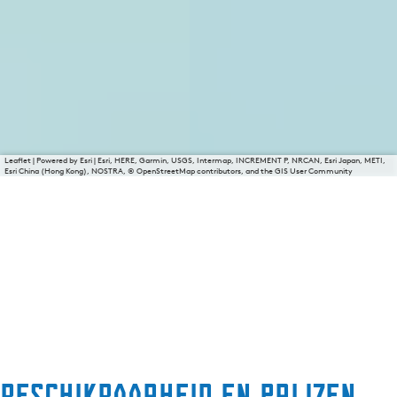
Leaflet
|
Powered by Esri | Esri, HERE, Garmin, USGS, Intermap, INCREMENT P, NRCAN, Esri Japan, METI,
Esri China (Hong Kong), NOSTRA, © OpenStreetMap contributors, and the GIS User Community
Beschikbaarheid en prijzen