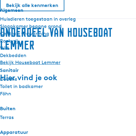
Bekijk alle kenmerken
Algemeen
Huisdieren toegestaan in overleg
Slaapkamer begane grond
Onderdeel van Houseboat
Centrale verwarming
Rookvrij
Lemmer
Wifi
Dekbedden
Bekijk Houseboat Lemmer
Sanitair
Hier vind je ook
Douche
Toilet in badkamer
Föhn
Buiten
Terras
Apparatuur