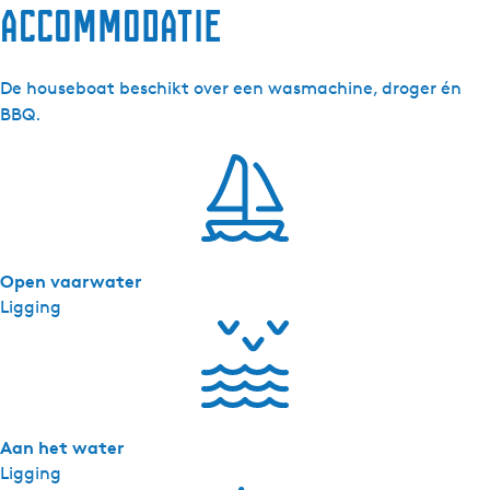
accommodatie
r
-
H
De houseboat beschikt over een wasmachine, droger én
o
BBQ.
u
s
e
b
o
a
Open vaarwater
t
Ligging
L
e
m
m
e
r
Aan het water
Ligging