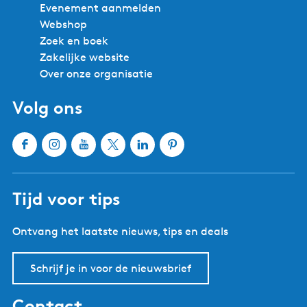
Evenement aanmelden
Webshop
Zoek en boek
Zakelijke website
Over onze organisatie
Volg ons
F
I
Y
X
L
P
a
n
o
W
i
i
c
s
u
a
n
n
Tijd voor tips
e
t
T
t
k
t
b
a
u
e
e
e
Ontvang het laatste nieuws, tips en deals
o
g
b
r
d
r
o
r
e
l
I
e
k
a
W
a
n
s
Schrijf je in voor de nieuwsbrief
W
m
a
n
W
t
a
W
t
d
a
W
Contact