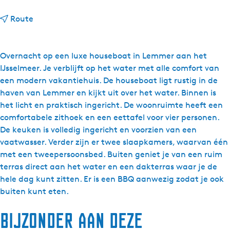
n
Route
a
a
r
Overnacht op een luxe houseboat in Lemmer aan het
H
IJsselmeer. Je verblijft op het water met alle comfort van
o
een modern vakantiehuis. De houseboat ligt rustig in de
u
haven van Lemmer en kijkt uit over het water. Binnen is
s
het licht en praktisch ingericht. De woonruimte heeft een
e
comfortabele zithoek en een eettafel voor vier personen.
b
De keuken is volledig ingericht en voorzien van een
o
vaatwasser. Verder zijn er twee slaapkamers, waarvan één
a
met een tweepersoonsbed. Buiten geniet je van een ruim
t
terras direct aan het water en een dakterras waar je de
L
hele dag kunt zitten. Er is een BBQ aanwezig zodat je ook
e
buiten kunt eten.
m
Bijzonder aan deze
m
e