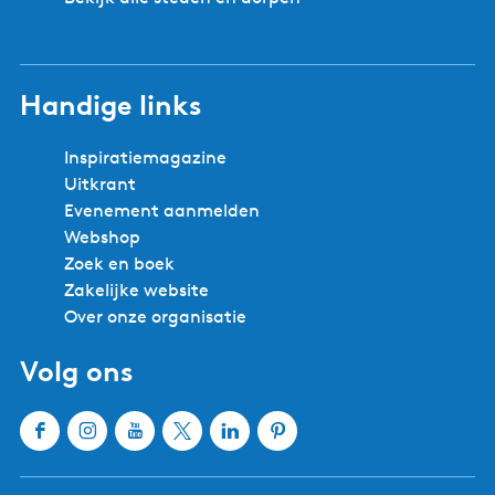
Handige links
Inspiratiemagazine
Uitkrant
Evenement aanmelden
Webshop
Zoek en boek
Zakelijke website
Over onze organisatie
Volg ons
F
I
Y
X
L
P
a
n
o
W
i
i
c
s
u
a
n
n