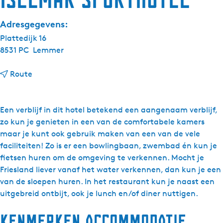
Adresgegevens:
Plattedijk 16
8531 PC
Lemmer
n
Route
a
a
r
Een verblijf in dit hotel betekend een aangenaam verblijf,
I
zo kun je genieten in een van de comfortabele kamers
s
maar je kunt ook gebruik maken van een van de vele
e
faciliteiten! Zo is er een bowlingbaan, zwembad én kun je
l
fietsen huren om de omgeving te verkennen. Mocht je
m
Friesland liever vanaf het water verkennen, dan kun je een
a
van de sloepen huren. In het restaurant kun je naast een
r
uitgebreid ontbijt, ook je lunch en/of diner nuttigen.
S
Kenmerken accommodatie
p