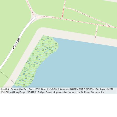
Leaflet
|
Powered by Esri | Esri, HERE, Garmin, USGS, Intermap, INCREMENT P, NRCAN, Esri Japan, METI,
Esri China (Hong Kong), NOSTRA, © OpenStreetMap contributors, and the GIS User Community