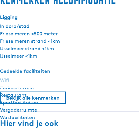
o
r
Ligging
t
h
In dorp/stad
o
Friese meren <500 meter
t
Friese meren strand <1km
e
IJsselmeer strand <1km
l
IJsselmeer <1km
Gedeelde faciliteiten
Wifi
Parkeerterrein
Restaurant
Bekijk alle kenmerken
Sportfaciliteiten
Vergaderruimte
Wasfaciliteiten
Hier vind je ook