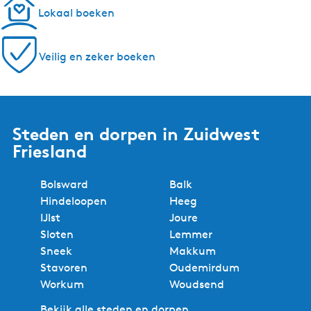
Lokaal boeken
Veilig en zeker boeken
Steden en dorpen in Zuidwest
Friesland
Bolsward
Balk
Hindeloopen
Heeg
IJlst
Joure
Sloten
Lemmer
Sneek
Makkum
Stavoren
Oudemirdum
Workum
Woudsend
Bekijk alle steden en dorpen