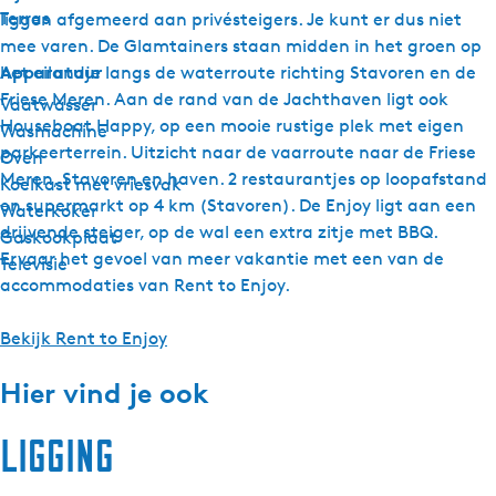
Terras
liggen afgemeerd aan privésteigers. Je kunt er dus niet
mee varen. De Glamtainers staan midden in het groen op
Apparatuur
het eilandje langs de waterroute richting Stavoren en de
Friese Meren. Aan de rand van de Jachthaven ligt ook
Vaatwasser
Houseboat Happy, op een mooie rustige plek met eigen
Wasmachine
parkeerterrein. Uitzicht naar de vaarroute naar de Friese
Oven
Meren, Stavoren en haven. 2 restaurantjes op loopafstand
Koelkast met vriesvak
en supermarkt op 4 km (Stavoren). De Enjoy ligt aan een
Waterkoker
drijvende steiger, op de wal een extra zitje met BBQ.
Gaskookplaat
Ervaar het gevoel van meer vakantie met een van de
Televisie
accommodaties van Rent to Enjoy.
Bekijk Rent to Enjoy
Hier vind je ook
Ligging