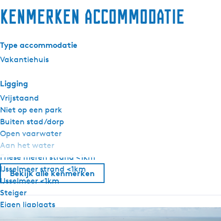
Kenmerken accommodatie
Type accommodatie
Vakantiehuis
Ligging
Vrijstaand
Niet op een park
Buiten stad/dorp
Open vaarwater
Aan het water
Friese meren strand <1km
IJsselmeer strand <1km
Bekijk alle kenmerken
IJsselmeer <1km
Steiger
Eigen ligplaats
Terras aan het water