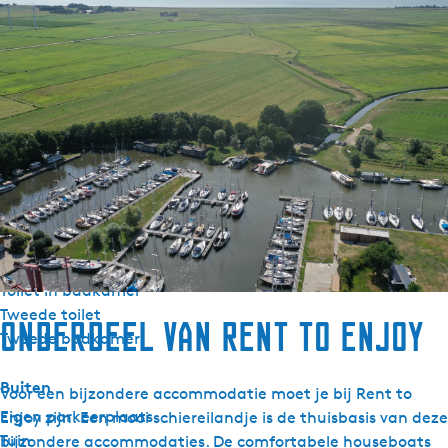
Algemeen
Huisdiervrij
Centrale verwarming
Rookvrij
Wifi
Dekbedden
Sanitair
Badkamer begane grond
Ligbad
Toilet in badkamer
Tweede toilet
Onderdeel van Rent to Enjoy
Tweede badkamer
Buiten
Voor een bijzondere accommodatie moet je bij Rent to
Eigen parkeerplaats
Enjoy zijn. Een mooi schiereilandje is de thuisbasis van deze
Tuin
bijzondere accommodaties. De comfortabele houseboats