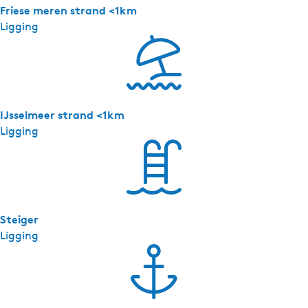
i
Friese meren strand <1km
e
Ligging
s
IJsselmeer strand <1km
Ligging
Steiger
Ligging