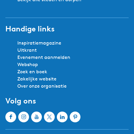
Handige links
Inspiratiemagazine
Uitkrant
Evenement aanmelden
Webshop
Zoek en boek
Zakelijke website
Over onze organisatie
Volg ons
F
I
Y
X
L
P
a
n
o
W
i
i