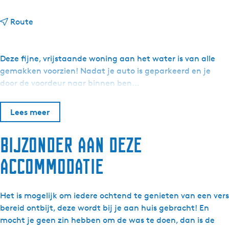
n
Route
a
a
r
Deze fijne, vrijstaande woning aan het water is van alle
R
gemakken voorzien! Nadat je auto is geparkeerd en je
e
door de voordeur naar binnen ben…
n
t
Lees meer
t
o
Bijzonder aan deze
E
n
accommodatie
j
o
y
Het is mogelijk om iedere ochtend te genieten van een vers
-
bereid ontbijt, deze wordt bij je aan huis gebracht! En
V
mocht je geen zin hebben om de was te doen, dan is de