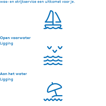
a
was- en strijkservice een uitkomst voor je.
k
a
n
t
i
e
Open vaarwater
h
Ligging
u
i
s
W
e
Aan het water
t
Ligging
t
e
r
b
r