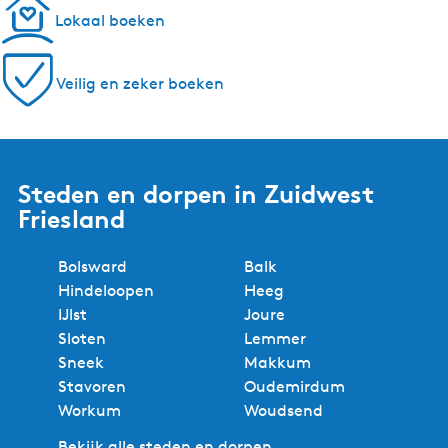
Lokaal boeken
Veilig en zeker boeken
Steden en dorpen in Zuidwest
Friesland
Bolsward
Balk
Hindeloopen
Heeg
IJlst
Joure
Sloten
Lemmer
Sneek
Makkum
Stavoren
Oudemirdum
Workum
Woudsend
Bekijk alle steden en dorpen