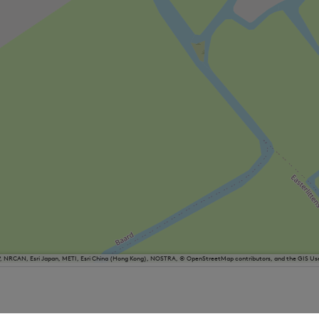
P, NRCAN, Esri Japan, METI, Esri China (Hong Kong), NOSTRA, © OpenStreetMap contributors, and the GIS 