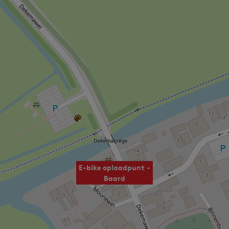
E-bike oplaadpunt -
Baard