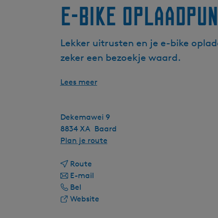
E-bike oplaadpun
Lekker uitrusten en je e-bike oplad
zeker een bezoekje waard.
Lees meer
Dekemawei 9
8834 XA
Baard
n
Plan je route
a
n
a
Route
a
n
r
E-mail
E
a
a
E
Bel
-
r
a
v
-
Website
b
E
r
a
b