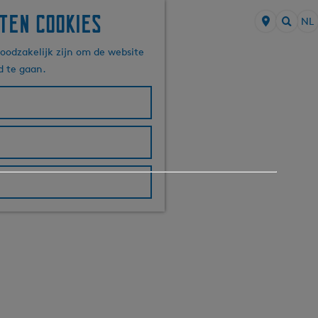
ten cookies
NL
S
Z
e
oodzakelijk zijn om de website
o
l
d te gaan.
e
e
k
c
e
t
n
e
e
r
t
a
a
l
H
u
i
d
i