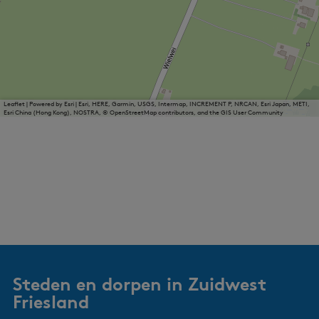
Leaflet
|
Powered by Esri | Esri, HERE, Garmin, USGS, Intermap, INCREMENT P, NRCAN, Esri Japan, METI,
Esri China (Hong Kong), NOSTRA, © OpenStreetMap contributors, and the GIS User Community
Steden en dorpen in Zuidwest
Friesland