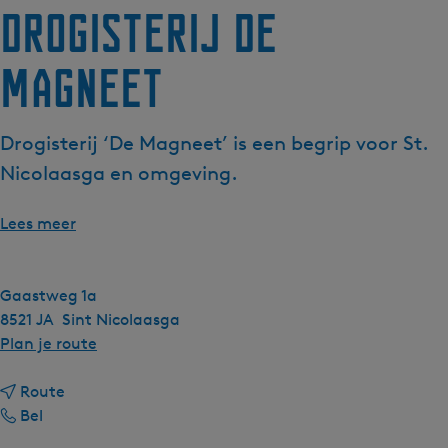
Drogisterij de
Magneet
Drogisterij ‘De Magneet’ is een begrip voor St.
Nicolaasga en omgeving.
Lees meer
Gaastweg 1a
8521 JA
Sint Nicolaasga
n
Plan je route
a
n
a
Route
D
a
r
Bel
r
a
D