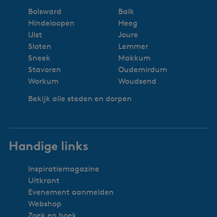
Bolsward
Balk
Hindeloopen
Heeg
IJlst
Joure
Sloten
Lemmer
Sneek
Makkum
Stavoren
Oudemirdum
Workum
Woudsend
Bekijk alle steden en dorpen
Handige links
Inspiratiemagazine
Uitkrant
Evenement aanmelden
Webshop
Zoek en boek