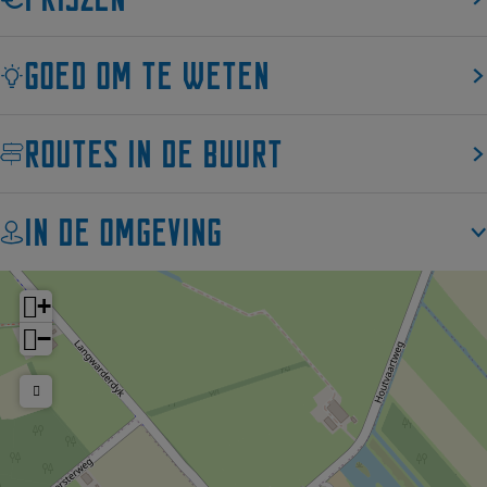
e
t
Goed om te weten
Routes in de buurt
In de omgeving
+
−