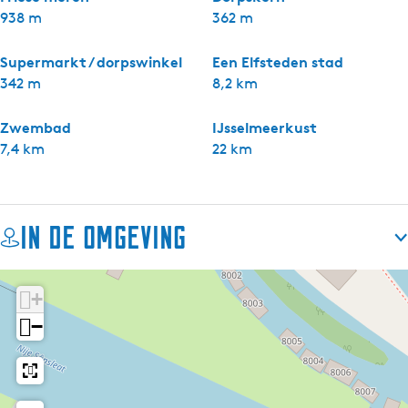
938 m
362 m
Supermarkt / dorpswinkel
Een Elfsteden stad
342 m
8,2 km
Zwembad
IJsselmeerkust
7,4 km
22 km
In de omgeving
+
−