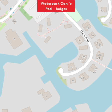
n
Waterpark Oan 'e
Poel - lodges