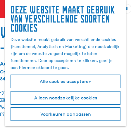
Deze website maakt gebruik
menu
NL
S
G
Z
van verschillende soorten
e
a
o
cookies
l
n
Waterpark Oan 'e Poel
e
e
a
k
Deze website maakt gebruik van verschillende cookies
c
a
- lodges
e
(Functioneel, Analytisch en Marketing) die noodzakelijk
t
r
n
zijn om de website zo goed mogelijk te laten
e
d
functioneren. Door op accepteren te klikken, geef je
e
e
Adresgegevens:
aan hiermee akkoord te gaan.
r
h
Oanepoel 41
t
o
8493 MG
Terherne
Alle cookies accepteren
a
m
a
e
n
Route
l
p
Alleen noodzakelijke cookies
a
n
E-mail
H
a
W
a
a
Bel
u
g
a
r
a
v
Website
Voorkeuren aanpassen
i
e
t
W
r
a
d
e
a
W
n
i