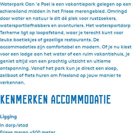
r
t
a
W
Waterpark Oan 'e Poel is een vakantiepark gelegen op een
g
p
e
t
a
schiereiland midden in het Friese merengebied. Omringd
e
a
r
e
t
door water en natuur is dit dé plek voor rustzoekers,
t
r
p
r
e
watersportliefhebbers en avonturiers. Het watersportdorp
a
k
a
p
r
Terherne ligt op loopafstand, waar je terecht kunt voor
a
O
r
a
p
leuke boetiekjes of gezellige restaurants. De
l
a
k
r
a
accommodaties zijn comfortabel en modern. Of je nu kiest
:
n
O
k
r
voor een lodge aan het water of een ruim vakantiehuis, je
N
'
a
O
k
geniet altijd van een prachtig uitzicht en ultieme
e
e
n
a
O
ontspanning. Vanaf het park kun je direct een sloep,
d
P
'
n
a
zeilboot of fiets huren om Friesland op jouw manier te
e
o
e
'
n
verkennen.
r
e
P
e
'
l
Kenmerken accommodatie
l
o
P
e
a
-
e
o
P
n
l
l
e
o
d
Ligging
o
-
l
e
s
d
l
-
l
In dorp/stad
g
o
l
-
Friese meren <500 meter