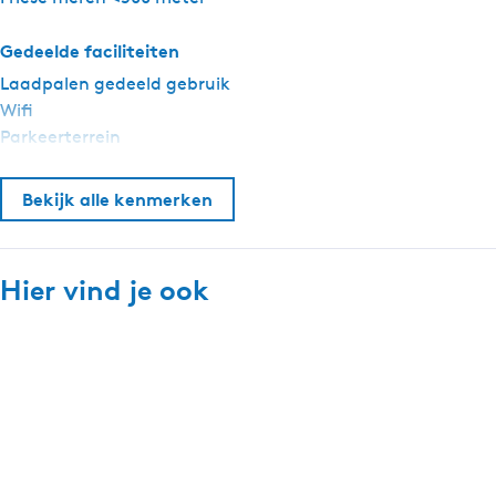
e
d
o
l
s
g
d
o
Gedeelde faciliteiten
e
g
d
Laadpalen gedeeld gebruik
s
e
g
Wifi
s
e
Parkeerterrein
s
Bekijk alle kenmerken
Hier vind je ook