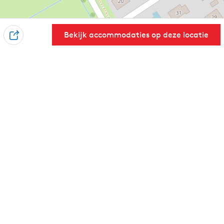
Bekijk accommodaties op deze locatie
D
e
e
l