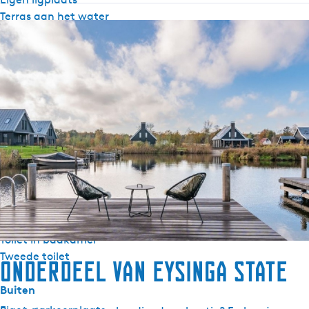
Terras aan het water
Algemeen
Huisdieren toegestaan in overleg
Centrale verwarming
Rookvrij
Wifi
Dekbedden
Sanitair
Separaat toilet
Douche
Ligbad
Toilet in badkamer
Tweede toilet
Onderdeel van Eysinga State
Buiten