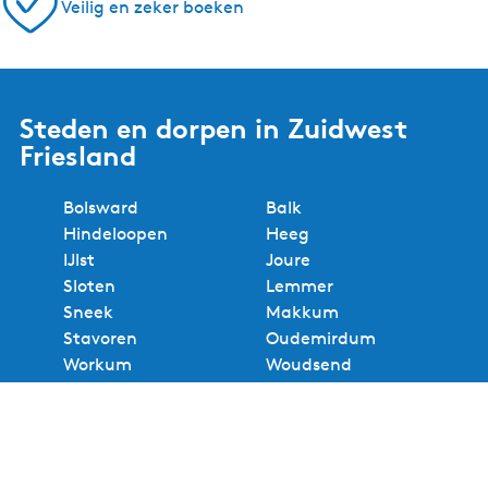
Veilig en zeker boeken
Steden en dorpen in Zuidwest
Friesland
Bolsward
Balk
Hindeloopen
Heeg
IJlst
Joure
Sloten
Lemmer
Sneek
Makkum
Stavoren
Oudemirdum
Workum
Woudsend
Bekijk alle steden en dorpen