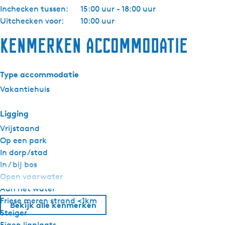
Inchecken tussen:
15:00 uur - 18:00 uur
Uitchecken voor:
10:00 uur
Kenmerken accommodatie
Type accommodatie
Vakantiehuis
Ligging
Vrijstaand
Op een park
In dorp/stad
In / bij bos
Open vaarwater
Aan het water
Friese meren strand <1km
Bekijk alle kenmerken
Steiger
Eigen ligplaats