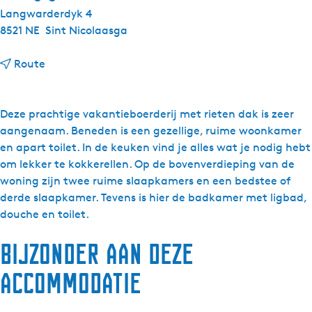
Langwarderdyk 4
8521 NE
Sint Nicolaasga
n
Route
a
a
r
Deze prachtige vakantieboerderij met rieten dak is zeer
E
aangenaam. Beneden is een gezellige, ruime woonkamer
y
en apart toilet. In de keuken vind je alles wat je nodig hebt
s
om lekker te kokkerellen. Op de bovenverdieping van de
i
woning zijn twee ruime slaapkamers en een bedstee of
n
derde slaapkamer. Tevens is hier de badkamer met ligbad,
g
douche en toilet.
a
Bijzonder aan deze
S
t
accommodatie
a
t