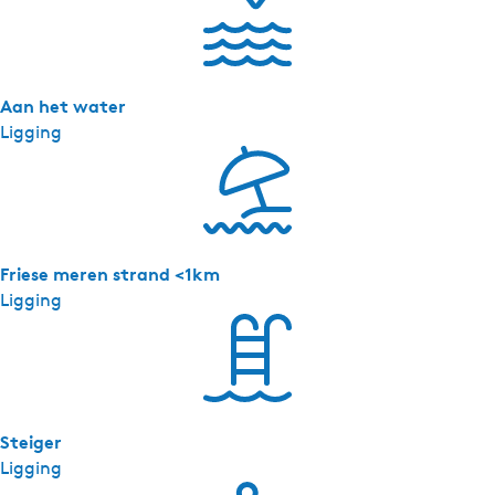
s
e
i
s
Aan het water
Ligging
Friese meren strand <1km
Ligging
Steiger
Ligging