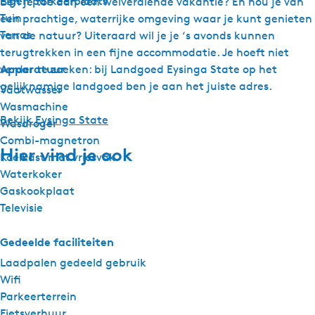
Eigen parkeerplaats
Ben je toe aan een welverdiende vakantie? En hou je van
Tuin
een prachtige, waterrijke omgeving waar je kunt genieten
Terras
van de natuur? Uiteraard wil je je ‘s avonds kunnen
terugtrekken in een fijne accommodatie. Je hoeft niet
Apparatuur
verder te zoeken: bij Landgoed Eysinga State op het
gelijknamige landgoed ben je aan het juiste adres.
Vaatwasser
Wasmachine
Bekijk Eysinga State
Wasdroger
Combi-magnetron
Hier vind je ook
Koelkast met vriesvak
Waterkoker
Gaskookplaat
Televisie
Gedeelde faciliteiten
Laadpalen gedeeld gebruik
Wifi
Parkeerterrein
Fietsverhuur