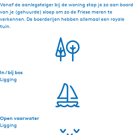
e
Vanaf de aanlegsteiger bij de woning stap je zo aan boord
-
van je (gehuurde) sloep om zo de Friese meren te
B
verkennen. De boerderijen hebben allemaal een royale
o
tuin.
e
r
d
e
r
i
In / bij bos
j
Ligging
b
u
n
g
a
l
Open vaarwater
o
Ligging
w