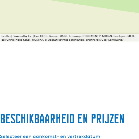
Leaflet
|
Powered by Esri | Esri, HERE, Garmin, USGS, Intermap, INCREMENT P, NRCAN, Esri Japan, METI,
Esri China (Hong Kong), NOSTRA, © OpenStreetMap contributors, and the GIS User Community
Beschikbaarheid en prijzen
Selecteer een aankomst- en vertrekdatum