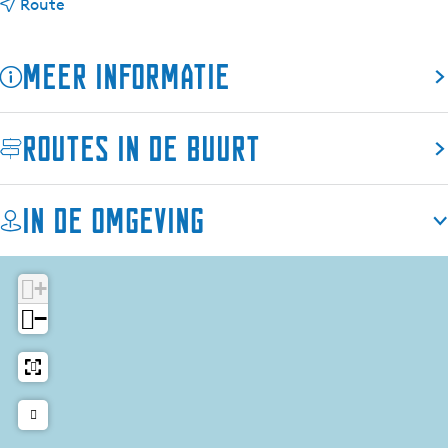
n
a
Route
a
r
a
S
Meer informatie
r
t
S
r
t
a
Routes in de buurt
r
n
a
d
n
j
In de omgeving
d
e
j
o
e
p
+
o
T
−
p
j
T
e
j
u
e
k
u
e
k
m