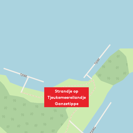
i
p
p
e
p
e
Strandje op
Tjeukemeereilandje
Ganzetippe