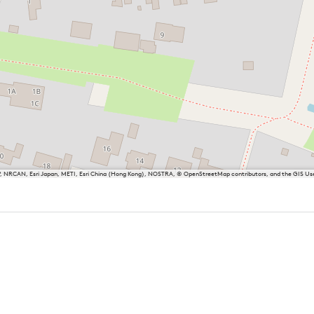
P, NRCAN, Esri Japan, METI, Esri China (Hong Kong), NOSTRA, © OpenStreetMap contributors, and the GIS 
sland