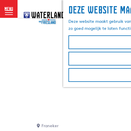
Deze website ma
menu
G
a
Deze website maakt gebruik van 
n
zo goed mogelijk te laten funct
a
a
r
d
e
h
o
m
e
p
a
g
e
Franeker