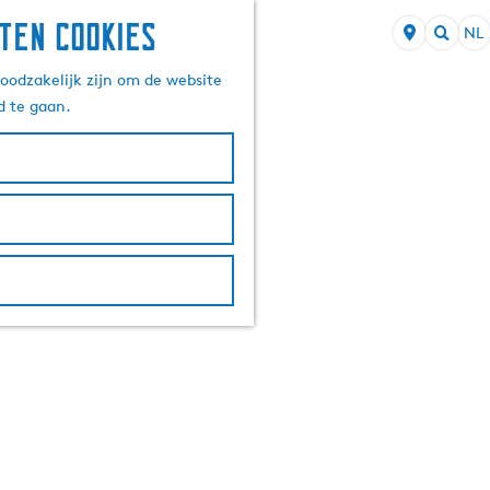
ten cookies
NL
S
Z
e
oodzakelijk zijn om de website
o
l
d te gaan.
e
e
k
c
e
t
n
e
e
r
t
a
a
l
H
u
i
d
i