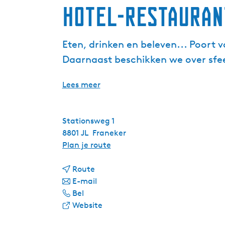
Hotel-restauran
Eten, drinken en beleven... Poort v
Daarnaast beschikken we over sfee
Lees meer
Stationsweg 1
8801 JL
Franeker
n
Plan je route
a
n
a
Route
a
n
r
E-mail
H
a
a
H
Bel
o
r
a
v
o
Website
t
H
r
a
t