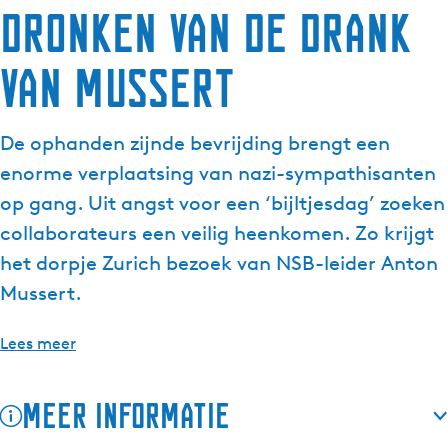
Dronken van de drank
g
e
van Mussert
t
a
a
De ophanden zijnde bevrijding brengt een
l
:
enorme verplaatsing van nazi-sympathisanten
N
op gang. Uit angst voor een ‘bijltjesdag’ zoeken
e
collaborateurs een veilig heenkomen. Zo krijgt
d
het dorpje Zurich bezoek van NSB-leider Anton
e
r
Mussert.
l
a
Lees meer
n
d
Meer informatie
s