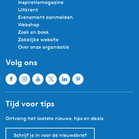
Inspiratiemagazine
Uitkrant
Evenement aanmelden
Webshop
Zoek en boek
Zakelijke website
Over onze organisatie
Volg ons
F
I
Y
X
L
P
a
n
o
W
i
i
c
s
u
a
n
n
Tijd voor tips
e
t
T
t
k
t
b
a
u
e
e
e
Ontvang het laatste nieuws, tips en deals
o
g
b
r
d
r
o
r
e
l
I
e
k
a
W
a
n
s
Schrijf je in voor de nieuwsbrief