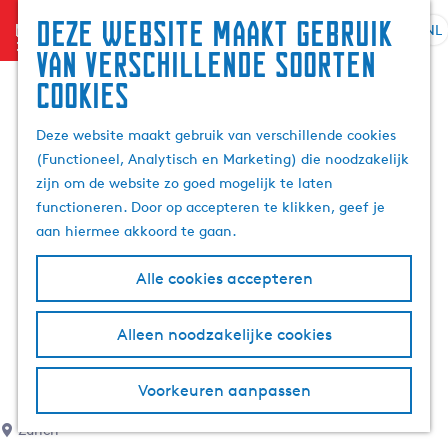
Deze website maakt gebruik
menu
NL
S
G
Z
van verschillende soorten
e
a
o
cookies
l
n
e
e
a
k
Deze website maakt gebruik van verschillende cookies
c
a
e
(Functioneel, Analytisch en Marketing) die noodzakelijk
t
r
n
zijn om de website zo goed mogelijk te laten
e
d
functioneren. Door op accepteren te klikken, geef je
e
e
aan hiermee akkoord te gaan.
r
h
t
o
Alle cookies accepteren
a
m
a
e
l
p
Alleen noodzakelijke cookies
H
a
u
g
Voorkeuren aanpassen
i
e
d
Zurich
i