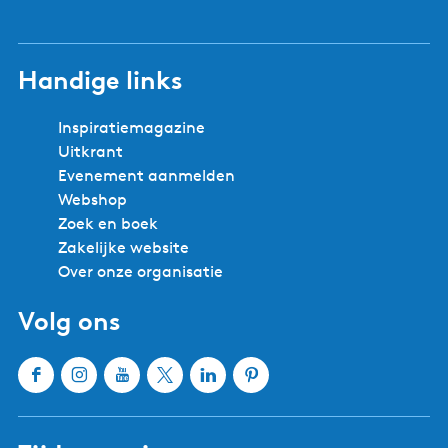
Handige links
Inspiratiemagazine
Uitkrant
Evenement aanmelden
Webshop
Zoek en boek
Zakelijke website
Over onze organisatie
Volg ons
F
I
Y
X
L
P
a
n
o
W
i
i
c
s
u
a
n
n