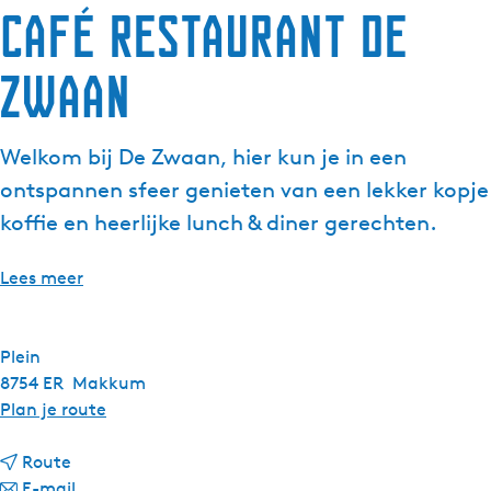
Café Restaurant De
Zwaan
Welkom bij De Zwaan, hier kun je in een
ontspannen sfeer genieten van een lekker kopje
koffie en heerlijke lunch & diner gerechten.
Lees meer
Plein
8754 ER
Makkum
n
Plan je route
a
n
a
Route
a
n
r
E-mail