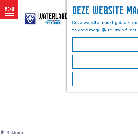
Deze website ma
menu
G
a
Deze website maakt gebruik van 
n
zo goed mogelijk te laten funct
a
a
r
d
e
h
o
m
e
p
a
g
e
Makkum