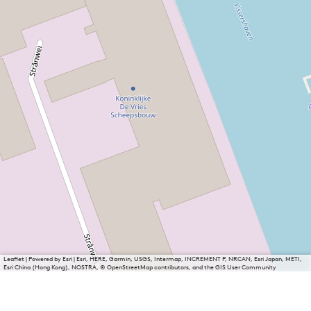
Leaflet
|
Powered by Esri | Esri, HERE, Garmin, USGS, Intermap, INCREMENT P, NRCAN, Esri Japan, METI,
Esri China (Hong Kong), NOSTRA, © OpenStreetMap contributors, and the GIS User Community