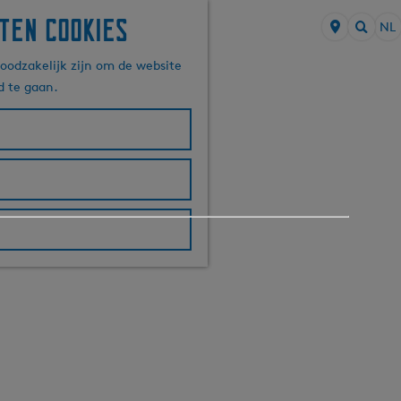
ten cookies
NL
S
Z
e
oodzakelijk zijn om de website
o
l
d te gaan.
e
e
k
c
e
t
n
e
e
r
t
a
a
l
H
u
i
d
i