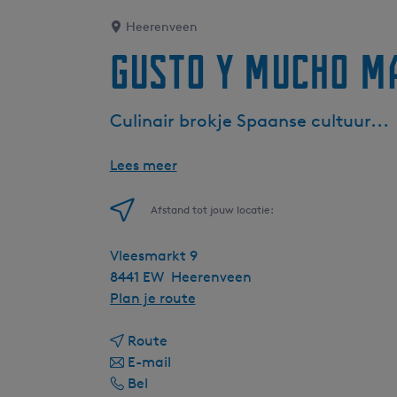
Heerenveen
Gusto Y Mucho M
Culinair brokje Spaanse cultuur...
Lees meer
Afstand tot jouw locatie:
Vleesmarkt 9
8441 EW
Heerenveen
n
Plan je route
a
n
a
Route
a
n
r
E-mail
G
a
a
G
Bel