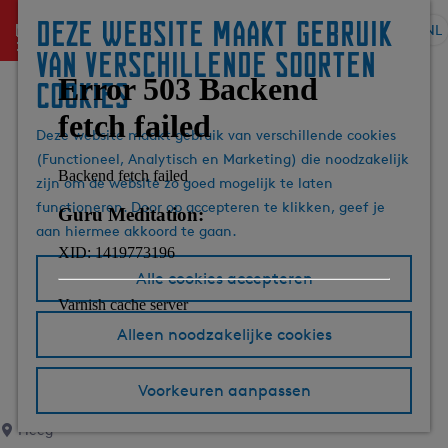
Deze website maakt gebruik
menu
NL
S
G
Z
van verschillende soorten
e
a
o
cookies
l
n
e
e
a
k
Deze website maakt gebruik van verschillende cookies
c
a
e
(Functioneel, Analytisch en Marketing) die noodzakelijk
t
r
n
zijn om de website zo goed mogelijk te laten
e
d
functioneren. Door op accepteren te klikken, geef je
e
e
aan hiermee akkoord te gaan.
r
h
t
o
Alle cookies accepteren
a
m
a
e
l
p
Alleen noodzakelijke cookies
H
a
u
g
Voorkeuren aanpassen
i
e
d
Heeg
i