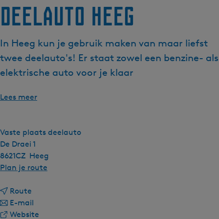
Deelauto Heeg
g
e
t
In Heeg kun je gebruik maken van maar liefst
a
twee deelauto's! Er staat zowel een benzine- als
a
l
elektrische auto voor je klaar
:
N
Lees meer
e
d
e
Vaste plaats deelauto
r
De Draei 1
l
8621CZ
Heeg
a
n
Plan je route
n
a
d
n
a
Route
s
a
n
r
E-mail
a
a
v
D
Website