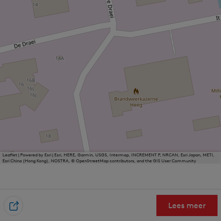
Leaflet
|
Powered by Esri | Esri, HERE, Garmin, USGS, Intermap, INCREMENT P, NRCAN, Esri Japan, METI,
Esri China (Hong Kong), NOSTRA, © OpenStreetMap contributors, and the GIS User Community
Lees meer
D