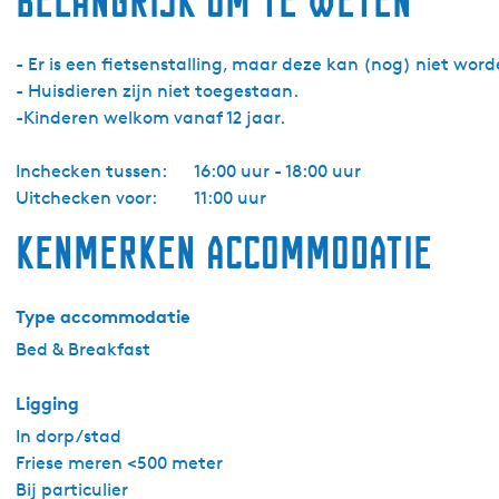
Belangrijk om te weten
2
- Er is een fietsenstalling, maar deze kan (nog) niet wor
- Huisdieren zijn niet toegestaan.
-Kinderen welkom vanaf 12 jaar.
Inchecken tussen:
16:00 uur - 18:00 uur
Uitchecken voor:
11:00 uur
Kenmerken accommodatie
Type accommodatie
Bed & Breakfast
Ligging
In dorp/stad
Friese meren <500 meter
Bij particulier