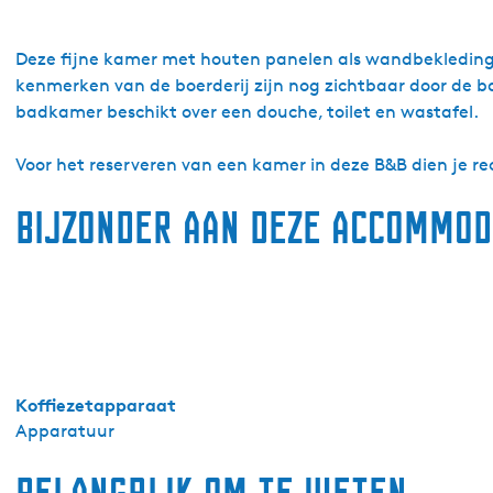
B
B
r
a
L
&
B
n
a
B
&
B
Deze fijne kamer met houten panelen als wandbekleding i
n
L
B
&
kenmerken van de boerderij zijn nog zichtbaar door de bal
g
a
L
B
badkamer beschikt over een douche, toilet en wastafel.
w
n
a
L
e
g
n
a
Voor het reserveren van een kamer in deze B&B dien je r
e
w
g
n
Bijzonder aan deze accommod
r
e
w
g
-
e
e
w
K
r
e
e
a
-
r
e
m
K
-
r
e
a
K
-
r
m
a
K
2
e
m
a
Koffiezetapparaat
r
e
m
Apparatuur
2
r
e
2
r