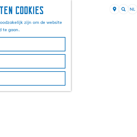
ten cookies
NL
S
Z
e
oodzakelijk zijn om de website
o
l
d te gaan.
e
e
k
c
e
t
n
e
e
r
t
a
a
l
H
u
i
d
i