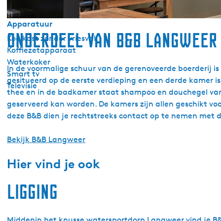
Apparatuur
Onderdeel van B&B Langweer
Koelkast zonder vriesvak
Koffiezetapparaat
Waterkoker
In de voormalige schuur van de gerenoveerde boerderij is
Smart tv
gesitueerd op de eerste verdieping en een derde kamer is
Televisie
thee en in de badkamer staat shampoo en douchegel van M
geserveerd kan worden. De kamers zijn allen geschikt voo
deze B&B dien je rechtstreeks contact op te nemen met d
Bekijk B&B Langweer
Hier vind je ook
Ligging
Middenin het knusse watersportdorp Langweer vind je B&B