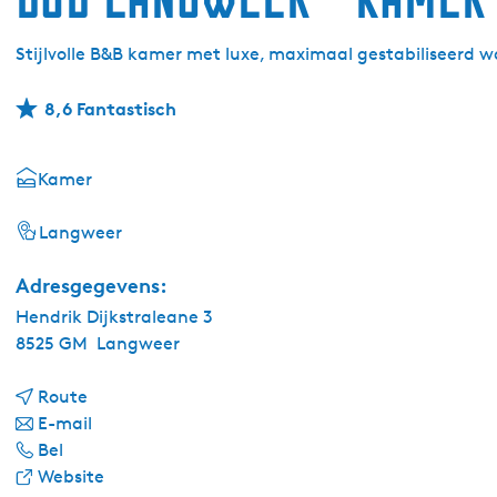
Stijlvolle B&B kamer met luxe, maximaal gestabiliseerd 
8,6 Fantastisch
Kamer
Langweer
Adresgegevens:
Hendrik Dijkstraleane 3
8525 GM
Langweer
n
Route
a
n
E-mail
B
a
a
Bel
&
r
a
v
Website