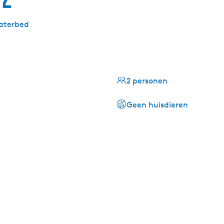
waterbed
2 personen
Geen huisdieren