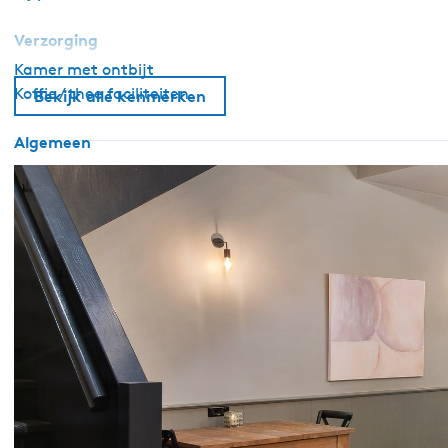
Verzorging
Kamer met ontbijt
Koffie / thee faciliteiten
Bekijk alle kenmerken
Algemeen
Huisdiervrij
Rookvrij
Wifi
Dekbedden
Sanitair
Douche
Toilet in badkamer
Buiten
Eigen parkeerplaats
Terras