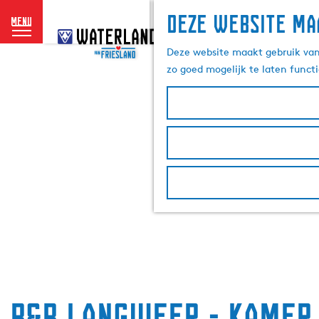
Deze website ma
menu
G
a
Deze website maakt gebruik van 
n
zo goed mogelijk te laten funct
a
a
r
d
e
h
o
m
e
p
a
g
e
B&B Langweer - Kamer