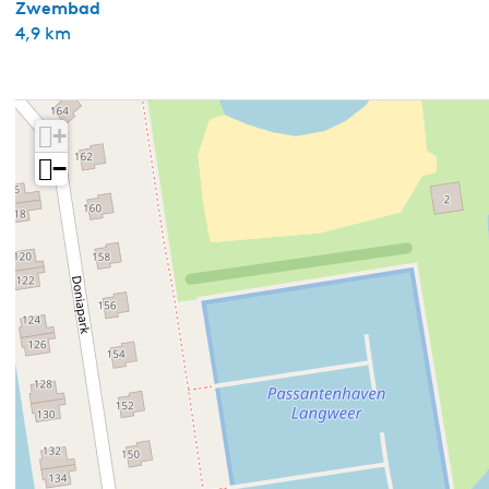
Zwembad
4,9 km
+
−