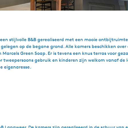
 een stijlvolle B&B gerealiseerd met een mooie ontbijtruimt
 gelegen op de begane grond. Alle kamers beschikken over d
arcels Green Soap. Er is tevens een knus terras voor gezam
r tweepersoons gebruik en kinderen zijn welkom vanaf de lee
e eigenaresse.
 Langweer. De kamers zijn gerealiseerd in de schuur van ee