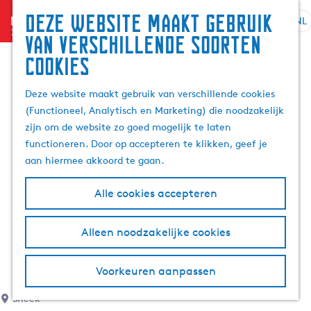
Deze website maakt gebruik
menu
NL
S
G
Z
van verschillende soorten
e
a
o
cookies
l
n
e
e
a
k
Deze website maakt gebruik van verschillende cookies
c
a
e
(Functioneel, Analytisch en Marketing) die noodzakelijk
t
r
n
zijn om de website zo goed mogelijk te laten
e
d
functioneren. Door op accepteren te klikken, geef je
e
e
aan hiermee akkoord te gaan.
r
h
t
o
Alle cookies accepteren
a
m
a
e
l
p
Alleen noodzakelijke cookies
H
a
u
g
Voorkeuren aanpassen
i
e
d
Sneek
i