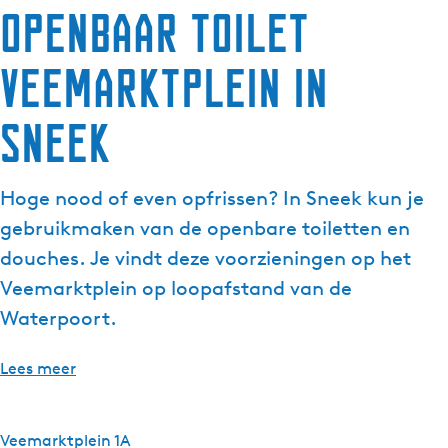
Openbaar toilet
g
e
Veemarktplein in
t
a
a
Sneek
l
:
N
Hoge nood of even opfrissen? In Sneek kun je
e
gebruikmaken van de openbare toiletten en
d
douches. Je vindt deze voorzieningen op het
e
Veemarktplein op loopafstand van de
r
l
Waterpoort.
a
n
Lees meer
d
s
Veemarktplein 1A