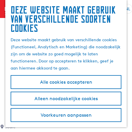
Deze website maakt gebruik
menu
NL
S
G
Z
van verschillende soorten
e
a
o
cookies
l
n
e
e
a
k
Deze website maakt gebruik van verschillende cookies
c
a
e
(Functioneel, Analytisch en Marketing) die noodzakelijk
t
r
n
zijn om de website zo goed mogelijk te laten
e
d
functioneren. Door op accepteren te klikken, geef je
e
e
aan hiermee akkoord te gaan.
r
h
t
o
Alle cookies accepteren
a
m
a
e
l
p
Alleen noodzakelijke cookies
H
a
u
g
Voorkeuren aanpassen
i
e
d
Joure
i