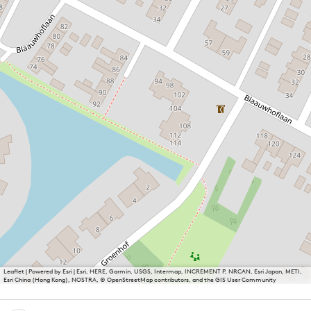
Leaflet
|
Powered by Esri | Esri, HERE, Garmin, USGS, Intermap, INCREMENT P, NRCAN, Esri Japan, METI,
Esri China (Hong Kong), NOSTRA, © OpenStreetMap contributors, and the GIS User Community