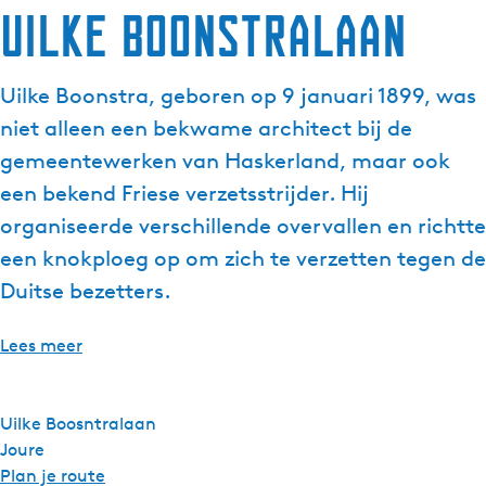
Uilke Boonstralaan
g
e
t
Uilke Boonstra, geboren op 9 januari 1899, was
a
niet alleen een bekwame architect bij de
a
l
gemeentewerken van Haskerland, maar ook
:
een bekend Friese verzetsstrijder. Hij
N
organiseerde verschillende overvallen en richtte
e
een knokploeg op om zich te verzetten tegen de
d
e
Duitse bezetters.
r
l
Lees meer
a
n
d
Uilke Boosntralaan
s
Joure
n
Plan je route