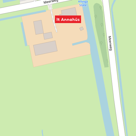
It Annahûs