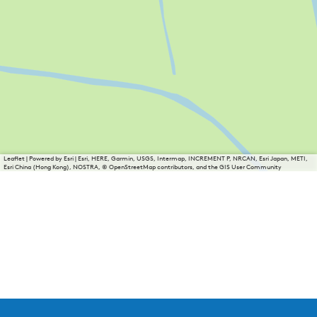
Leaflet
|
Powered by Esri | Esri, HERE, Garmin, USGS, Intermap, INCREMENT P, NRCAN, Esri Japan, METI,
Esri China (Hong Kong), NOSTRA, © OpenStreetMap contributors, and the GIS User Community