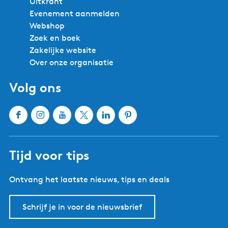
Uitkrant
Evenement aanmelden
Webshop
Zoek en boek
Zakelijke website
Over onze organisatie
Volg ons
F
I
Y
X
L
P
a
n
o
W
i
i
c
s
u
a
n
n
Tijd voor tips
e
t
T
t
k
t
b
a
u
e
e
e
Ontvang het laatste nieuws, tips en deals
o
g
b
r
d
r
o
r
e
l
I
e
k
a
W
a
n
s
Schrijf je in voor de nieuwsbrief
W
m
a
n
W
t