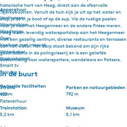
historische hart van Heeg, direct aan de sfeervolle
Apparatuur
Tsjerkebuorren. Vanuit de tuin kijk je uit op het water en
Vaatwasser
stap je zo in je boot of op de sup. Via de rustige poelen
Wasmachine
vaar je naar het Heegermeer en de andere Friese meren.
Wasdroger
Heeg is een levendig watersportdorp aan het Heegermeer
Oven
met een gezellig centrum, diverse restaurants en terrassen
Koelkast met vriesvak
aan het water. Het dorp staat bekend om zijn rijke
Waterkoker
geschiedenis in de palingvisserij en is een geliefde
Gaskookplaat
bestemming voor watersporters, wandelaars en fietsers.
Smart tv
In de buurt
Televisie
Gedeelde faciliteiten
Strand
Parken en natuurgebieden
422 m
792 m
Wifi
Fietsverhuur
Treinstation
Museum
5,2 km
5,1 km