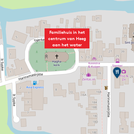
Familiehuis in het
centrum van Heeg
aan het water
C
a
f
e
t
a
r
i
a
D
e
H
e