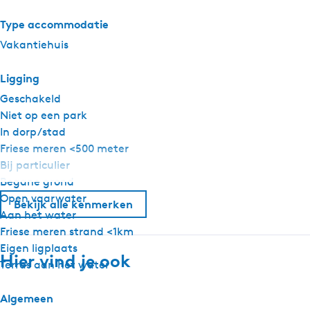
Type accommodatie
Vakantiehuis
Ligging
Geschakeld
Niet op een park
In dorp/stad
Friese meren <500 meter
Bij particulier
Begane grond
Open vaarwater
Bekijk alle kenmerken
Aan het water
Friese meren strand <1km
Eigen ligplaats
Hier vind je ook
Terras aan het water
Algemeen