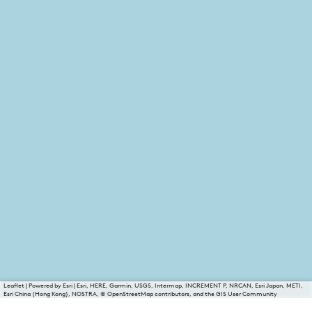
Leaflet
|
Powered by Esri | Esri, HERE, Garmin, USGS, Intermap, INCREMENT P, NRCAN, Esri Japan, METI,
Esri China (Hong Kong), NOSTRA, © OpenStreetMap contributors, and the GIS User Community