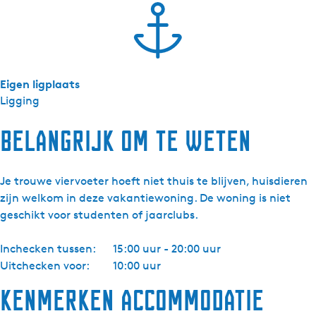
n
h
e
t
w
Eigen ligplaats
a
Ligging
t
e
Belangrijk om te weten
r
Je trouwe viervoeter hoeft niet thuis te blijven, huisdieren
zijn welkom in deze vakantiewoning. De woning is niet
geschikt voor studenten of jaarclubs.
Inchecken tussen:
15:00 uur - 20:00 uur
Uitchecken voor:
10:00 uur
Kenmerken accommodatie