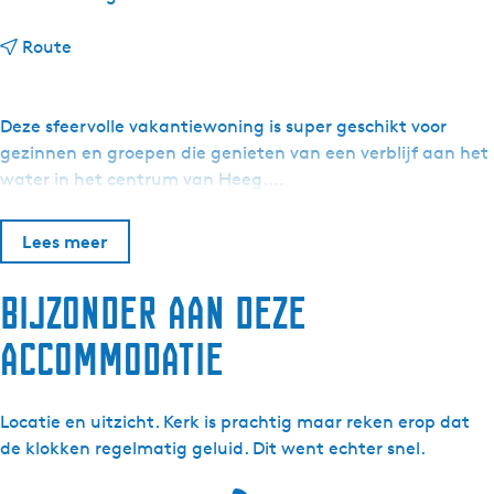
n
Route
a
a
r
Deze sfeervolle vakantiewoning is super geschikt voor
F
gezinnen en groepen die genieten van een verblijf aan het
a
water in het centrum van Heeg.…
m
i
Lees meer
l
i
Bijzonder aan deze
e
h
accommodatie
u
i
s
Locatie en uitzicht. Kerk is prachtig maar reken erop dat
i
de klokken regelmatig geluid. Dit went echter snel.
n