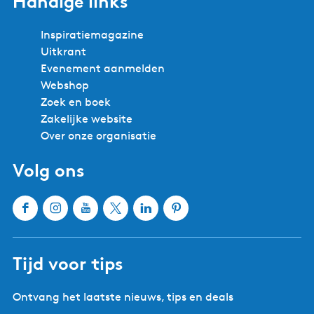
Veilig en zeker boeken
Steden en dorpen in Zuidwest
Friesland
Bolsward
Balk
Hindeloopen
Heeg
IJlst
Joure
Sloten
Lemmer
Sneek
Makkum
Stavoren
Oudemirdum
Workum
Woudsend
Bekijk alle steden en dorpen