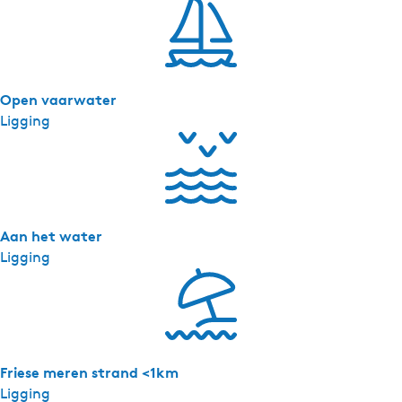
h
e
t
c
e
Open vaarwater
n
Ligging
t
r
u
m
v
Aan het water
a
Ligging
n
H
e
e
g
a
Friese meren strand <1km
a
Ligging