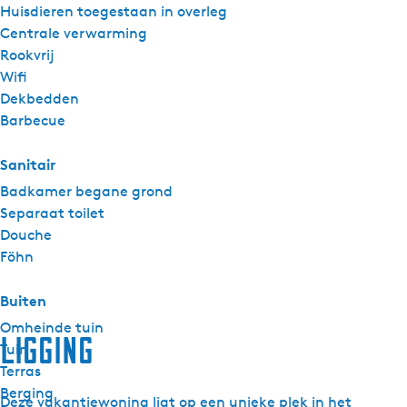
Huisdieren toegestaan in overleg
Centrale verwarming
Rookvrij
Wifi
Dekbedden
Barbecue
Sanitair
Badkamer begane grond
Separaat toilet
Douche
Föhn
Buiten
Omheinde tuin
Ligging
Tuin
Terras
Berging
Deze vakantiewoning ligt op een unieke plek in het