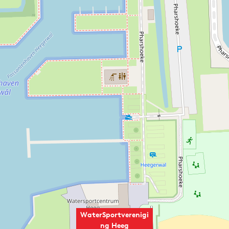
WaterSportverenigi
ng Heeg