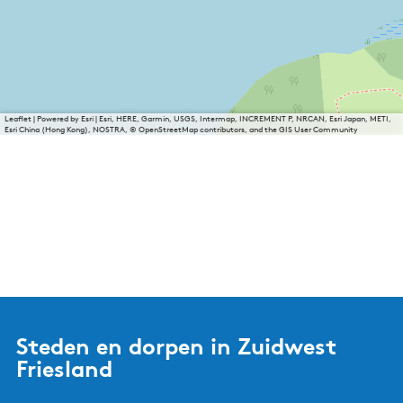
Leaflet
|
Powered by Esri | Esri, HERE, Garmin, USGS, Intermap, INCREMENT P, NRCAN, Esri Japan, METI,
Esri China (Hong Kong), NOSTRA, © OpenStreetMap contributors, and the GIS User Community
Steden en dorpen in Zuidwest
Friesland