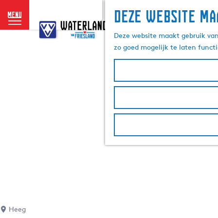
Deze website ma
menu
G
a
Deze website maakt gebruik van 
n
zo goed mogelijk te laten funct
a
a
r
d
e
h
o
m
e
p
a
g
e
Heeg