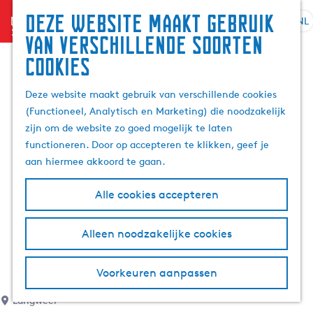
Deze website maakt gebruik
menu
NL
S
G
Z
van verschillende soorten
e
a
o
cookies
l
n
e
e
a
k
Deze website maakt gebruik van verschillende cookies
c
a
e
(Functioneel, Analytisch en Marketing) die noodzakelijk
t
r
n
zijn om de website zo goed mogelijk te laten
e
d
functioneren. Door op accepteren te klikken, geef je
e
e
aan hiermee akkoord te gaan.
r
h
t
o
Alle cookies accepteren
a
m
a
e
l
p
Alleen noodzakelijke cookies
H
a
u
g
Voorkeuren aanpassen
i
e
d
Langweer
i