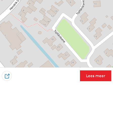
Lees meer
D
e
e
l