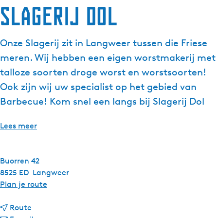
Slagerij Dol
g
e
t
Onze Slagerij zit in Langweer tussen die Friese
a
meren. Wij hebben een eigen worstmakerij met
a
l
talloze soorten droge worst en worstsoorten!
:
Ook zijn wij uw specialist op het gebied van
N
Barbecue! Kom snel een langs bij Slagerij Dol
e
d
Lees meer
e
r
l
Buorren 42
a
8525 ED
Langweer
n
n
Plan je route
d
a
s
n
a
Route