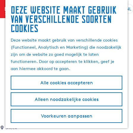
Deze website maakt gebruik
menu
NL
S
G
Z
van verschillende soorten
e
a
o
cookies
l
n
e
e
a
k
Deze website maakt gebruik van verschillende cookies
c
a
e
(Functioneel, Analytisch en Marketing) die noodzakelijk
t
r
n
zijn om de website zo goed mogelijk te laten
e
d
functioneren. Door op accepteren te klikken, geef je
e
e
aan hiermee akkoord te gaan.
r
h
t
o
Alle cookies accepteren
a
m
a
e
l
p
Alleen noodzakelijke cookies
H
a
u
g
Voorkeuren aanpassen
i
e
d
Sneek
i