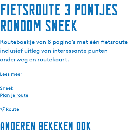
Fietsroute 3 pontjes
g
e
rondom Sneek
t
a
a
Routeboekje van 8 pagina’s met één fietsroute
l
:
inclusief uitleg van interessante punten
N
onderweg en routekaart.
e
d
Lees meer
e
r
Sneek
l
n
Plan je route
a
a
n
n
a
Route
d
a
r
s
Anderen bekeken ook
a
F
r
i