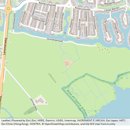
Leaflet
|
Powered by Esri | Esri, HERE, Garmin, USGS, Intermap, INCREMENT P, NRCAN, Esri Japan, METI,
Esri China (Hong Kong), NOSTRA, © OpenStreetMap contributors, and the GIS User Community