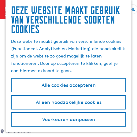
Deze website maakt gebruik
menu
NL
S
G
Z
van verschillende soorten
e
a
o
cookies
l
n
e
e
a
k
Deze website maakt gebruik van verschillende cookies
c
a
e
(Functioneel, Analytisch en Marketing) die noodzakelijk
t
r
n
zijn om de website zo goed mogelijk te laten
e
d
functioneren. Door op accepteren te klikken, geef je
e
e
aan hiermee akkoord te gaan.
r
h
t
o
Alle cookies accepteren
a
m
a
e
l
p
Alleen noodzakelijke cookies
H
a
u
g
Voorkeuren aanpassen
i
e
d
Easterlittens
i