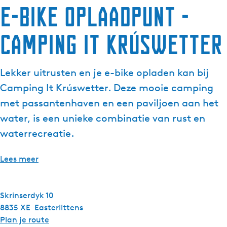
E-bike oplaadpunt -
g
e
Camping It Krúswetter
t
a
a
Lekker uitrusten en je e-bike opladen kan bij
l
:
Camping It Krúswetter. Deze mooie camping
N
met passantenhaven en een paviljoen aan het
e
water, is een unieke combinatie van rust en
d
waterrecreatie.
e
r
l
Lees meer
a
n
d
Skrinserdyk 10
s
8835 XE
Easterlittens
n
Plan je route