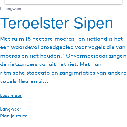
g
Langweer
e
Teroelster Sipen
t
a
a
Met ruim 18 hectare moeras- en rietland is het
l
een waardevol broedgebied voor vogels die van
:
N
moeras en riet houden. “Onvermoeibaar zingen
e
de rietzangers vanuit het riet. Met hun
d
ritmische staccato en zangimitaties van andere
e
vogels fleuren zi...
r
l
a
Lees meer
n
d
Langweer
s
n
Plan je route
a