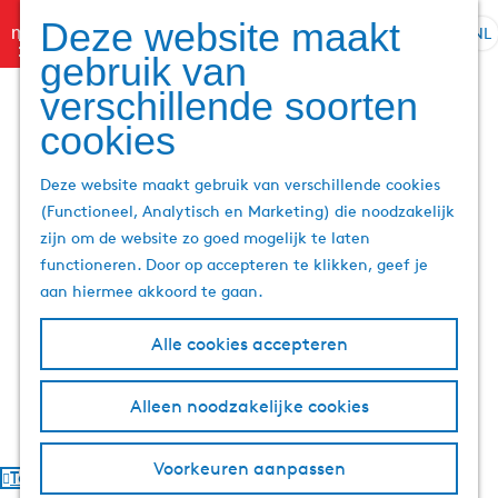
Deze website maakt
menu
NL
S
G
gebruik van
Z
e
a
o
verschillende soorten
l
n
e
e
a
cookies
k
c
a
e
t
r
Deze website maakt gebruik van verschillende cookies
n
e
d
(Functioneel, Analytisch en Marketing) die noodzakelijk
e
e
zijn om de website zo goed mogelijk te laten
r
h
functioneren. Door op accepteren te klikken, geef je
t
o
aan hiermee akkoord te gaan.
a
m
a
e
Alle cookies accepteren
l
p
H
a
Alleen noodzakelijke cookies
u
g
i
e
Voorkeuren aanpassen
d
Terug
i