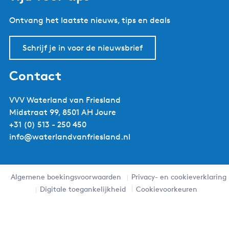
b
a
u
e
e
e
Ontvang het laatste nieuws, tips en deals
o
g
b
r
d
r
o
r
e
l
I
e
k
a
W
a
n
s
Schrijf je in voor de nieuwsbrief
W
m
a
n
W
t
a
W
t
d
a
W
Contact
t
a
e
V
t
a
e
t
r
a
e
t
VVV Waterland van Friesland
r
e
l
n
r
e
Midstraat 99, 8501 AH Joure
l
r
a
F
l
r
+31 (0) 513 - 250 450
a
l
n
r
a
l
info@waterlandvanfriesland.nl
n
a
d
i
n
a
d
n
V
e
d
n
V
d
a
s
V
d
Algemene boekingsvoorwaarden
Privacy- en cookieverklaring
a
V
n
l
a
V
Digitale toegankelijkheid
Cookievoorkeuren
n
a
F
a
n
a
F
n
r
n
F
n
r
F
i
d
r
F