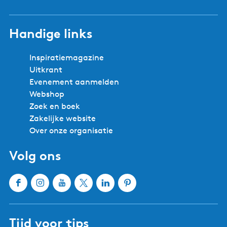
Handige links
Inspiratiemagazine
Uitkrant
Evenement aanmelden
Webshop
Zoek en boek
Zakelijke website
Over onze organisatie
Volg ons
F
I
Y
X
L
P
a
n
o
W
i
i
c
s
u
a
n
n
Tijd voor tips
e
t
T
t
k
t