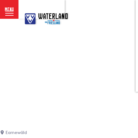
menu
G
a
n
a
a
r
d
e
h
o
m
e
p
a
g
e
Earnewâld