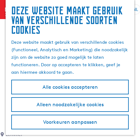
Deze website maakt gebruik
menu
NL
S
G
Z
van verschillende soorten
e
a
o
cookies
l
n
e
e
a
k
Deze website maakt gebruik van verschillende cookies
c
a
e
(Functioneel, Analytisch en Marketing) die noodzakelijk
t
r
n
zijn om de website zo goed mogelijk te laten
e
d
functioneren. Door op accepteren te klikken, geef je
e
e
aan hiermee akkoord te gaan.
r
h
t
o
Alle cookies accepteren
a
m
a
e
l
p
Alleen noodzakelijke cookies
H
a
u
g
Voorkeuren aanpassen
i
e
d
Lemmer
i