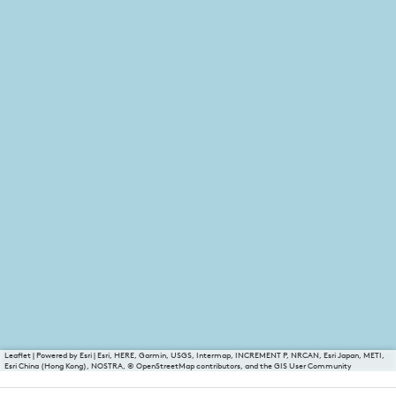
Leaflet
|
Powered by Esri | Esri, HERE, Garmin, USGS, Intermap, INCREMENT P, NRCAN, Esri Japan, METI,
Esri China (Hong Kong), NOSTRA, © OpenStreetMap contributors, and the GIS User Community