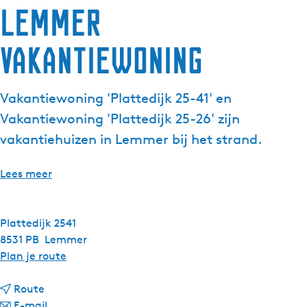
Lemmer
g
e
Vakantiewoning
t
a
a
Vakantiewoning 'Plattedijk 25-41' en
l
:
Vakantiewoning 'Plattedijk 25-26' zijn
N
vakantiehuizen in Lemmer bij het strand.
e
d
Lees meer
e
r
l
Plattedijk 2541
a
8531 PB
Lemmer
n
n
Plan je route
d
a
s
n
a
Route
a
n
r
E-mail