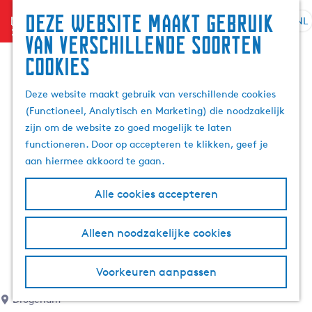
Deze website maakt gebruik
menu
NL
S
G
Z
van verschillende soorten
e
a
o
cookies
l
n
e
e
a
k
Deze website maakt gebruik van verschillende cookies
c
a
e
(Functioneel, Analytisch en Marketing) die noodzakelijk
t
r
n
zijn om de website zo goed mogelijk te laten
e
d
functioneren. Door op accepteren te klikken, geef je
e
e
aan hiermee akkoord te gaan.
r
h
t
o
Alle cookies accepteren
a
m
a
e
l
p
Alleen noodzakelijke cookies
H
a
u
g
Voorkeuren aanpassen
i
e
d
Drogeham
i