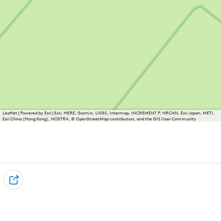
Leaflet
|
Powered by Esri | Esri, HERE, Garmin, USGS, Intermap, INCREMENT P, NRCAN, Esri Japan, METI,
Esri China (Hong Kong), NOSTRA, © OpenStreetMap contributors, and the GIS User Community
D
e
e
l