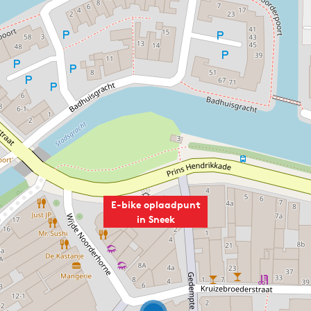
E-bike oplaadpunt
in Sneek