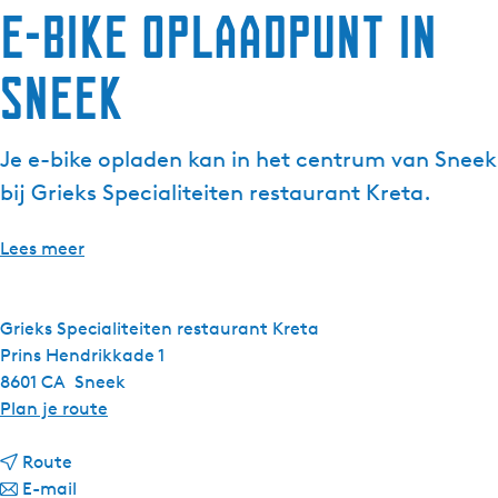
E-bike oplaadpunt in
g
e
Sneek
t
a
a
Je e-bike opladen kan in het centrum van Sneek
l
:
bij Grieks Specialiteiten restaurant Kreta.
N
e
Lees meer
d
e
r
Grieks Specialiteiten restaurant Kreta
l
Prins Hendrikkade 1
a
8601 CA
Sneek
n
n
Plan je route
d
a
s
n
a
Route
a
n
r
E-mail