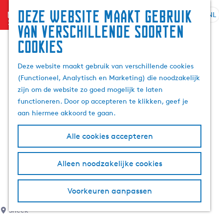
Deze website maakt gebruik
menu
NL
S
G
Z
van verschillende soorten
e
a
o
cookies
l
n
e
e
a
k
Deze website maakt gebruik van verschillende cookies
c
a
e
(Functioneel, Analytisch en Marketing) die noodzakelijk
t
r
n
zijn om de website zo goed mogelijk te laten
e
d
functioneren. Door op accepteren te klikken, geef je
e
e
aan hiermee akkoord te gaan.
r
h
t
o
Alle cookies accepteren
a
m
a
e
l
p
Alleen noodzakelijke cookies
H
a
u
g
Voorkeuren aanpassen
i
e
d
Sneek
i