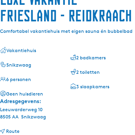
Friesland - Reidkraach
Comfortabel vakantiehuis met eigen sauna én bubbelbad
Vakantiehuis
2 badkamers
Snikzwaag
2 toiletten
6 personen
3 slaapkamers
Geen huisdieren
Adresgegevens:
Leeuwarderweg 10
8505 AA
Snikzwaag
n
Route