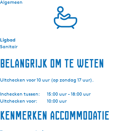
Algemeen
s
l
a
n
d
Ligbad
-
Sanitair
R
e
Belangrijk om te weten
i
d
k
Uitchecken voor 10 uur (op zondag 17 uur).
r
a
Inchecken tussen:
15:00 uur - 18:00 uur
a
Uitchecken voor:
10:00 uur
c
h
Kenmerken accommodatie