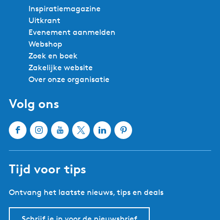
Steden en dorpen in Zuidwest
Friesland
Bolsward
Balk
Hindeloopen
Heeg
IJlst
Joure
Sloten
Lemmer
Sneek
Makkum
Stavoren
Oudemirdum
Workum
Woudsend
Bekijk alle steden en dorpen
Handige links