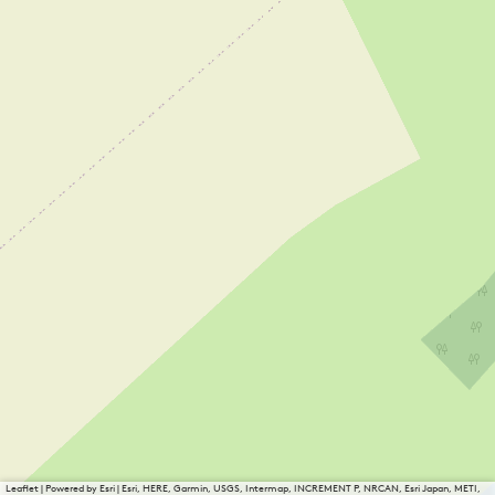
Leaflet
|
Powered by Esri | Esri, HERE, Garmin, USGS, Intermap, INCREMENT P, NRCAN, Esri Japan, METI,