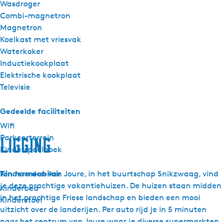
Wasdroger
Combi-magnetron
Magnetron
Koelkast met vriesvak
Waterkoker
Inductiekookplaat
Elektrische kookplaat
Televisie
Gedeelde faciliteiten
Wifi
Parkeerterrein
Ligging
Kinderspeelhoek
Kindermeubilair
Ten noorden van Joure, in het buurtschap Snikzwaag, vind
je deze prachtige vakantiehuizen. De huizen staan midden
Kinderbed
in het prachtige Friese landschap en bieden een mooi
Kinderstoel
uitzicht over de landerijen. Per auto rijd je in 5 minuten
naar het centrum van Joure waar je diverse supermarkten,