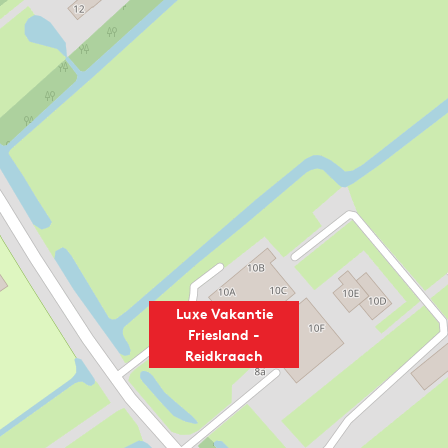
Luxe Vakantie
Friesland -
Reidkraach