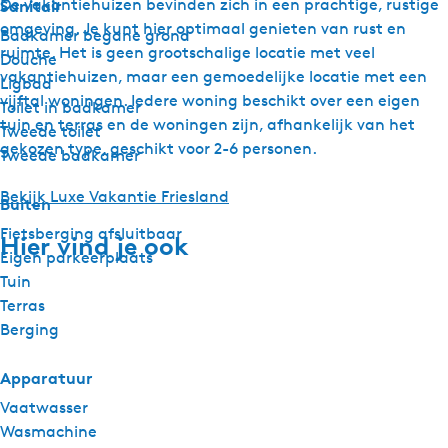
De vakantiehuizen bevinden zich in een prachtige, rustige
Sanitair
omgeving. Je kunt hier optimaal genieten van rust en
Badkamer begane grond
ruimte. Het is geen grootschalige locatie met veel
Douche
vakantiehuizen, maar een gemoedelijke locatie met een
Ligbad
vijftal woningen. Iedere woning beschikt over een eigen
Toilet in badkamer
tuin en terras en de woningen zijn, afhankelijk van het
Tweede toilet
gekozen type, geschikt voor 2-6 personen.
Tweede badkamer
Bekijk Luxe Vakantie Friesland
Buiten
Fietsberging afsluitbaar
Hier vind je ook
Eigen parkeerplaats
Tuin
Terras
Berging
Apparatuur
Vaatwasser
Wasmachine