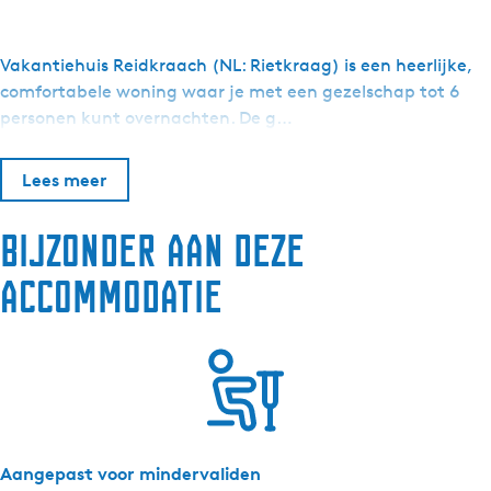
a
a
r
Vakantiehuis Reidkraach (NL: Rietkraag) is een heerlijke,
L
comfortabele woning waar je met een gezelschap tot 6
u
personen kunt overnachten. De g…
x
e
Lees meer
V
a
Bijzonder aan deze
k
a
accommodatie
n
t
i
e
F
r
i
Aangepast voor mindervaliden
e