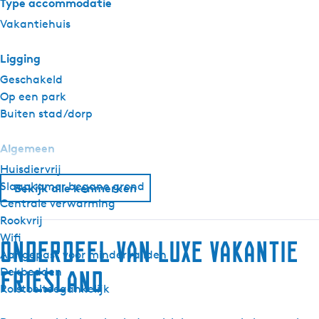
Type accommodatie
Vakantiehuis
Ligging
Geschakeld
Op een park
Buiten stad/dorp
Algemeen
Huisdiervrij
Slaapkamer begane grond
Bekijk alle kenmerken
Centrale verwarming
Rookvrij
Wifi
Onderdeel van Luxe Vakantie
Aangepast voor mindervaliden
Dekbedden
Friesland
Rolstoeltoegankelijk