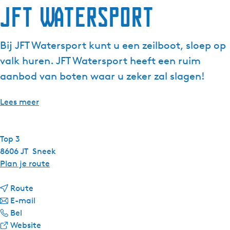
JFT Watersport
Bij JFT Watersport kunt u een zeilboot, sloep op
valk huren. JFT Watersport heeft een ruim
aanbod van boten waar u zeker zal slagen!
Lees meer
Top 3
8606 JT
Sneek
n
Plan je route
a
n
a
Route
a
n
r
E-mail
J
a
a
J
Bel
F
r
a
v
F
Website