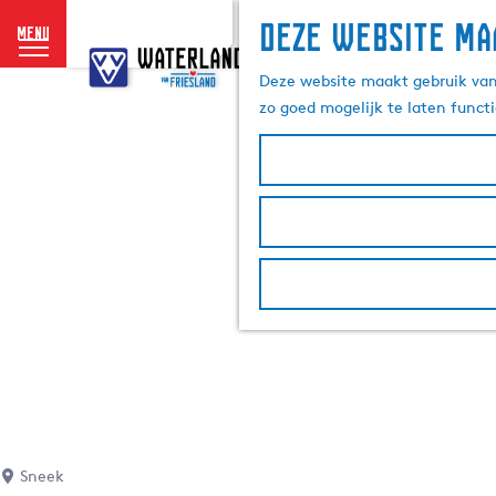
Deze website ma
menu
G
a
Deze website maakt gebruik van 
n
zo goed mogelijk te laten funct
a
a
r
d
e
h
o
m
e
p
a
g
e
Sneek