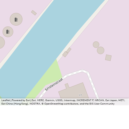
Leaflet
|
Powered by Esri | Esri, HERE, Garmin, USGS, Intermap, INCREMENT P, NRCAN, Esri Japan, METI,
Esri China (Hong Kong), NOSTRA, © OpenStreetMap contributors, and the GIS User Community