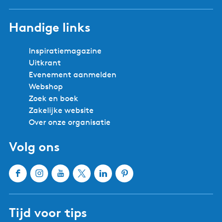
Handige links
Inspiratiemagazine
Uitkrant
Evenement aanmelden
Webshop
Zoek en boek
Zakelijke website
Over onze organisatie
Volg ons
F
I
Y
X
L
P
a
n
o
W
i
i
c
s
u
a
n
n
Tijd voor tips
e
t
T
t
k
t