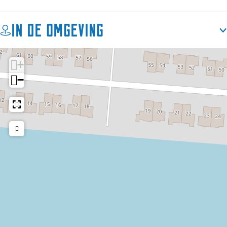
In de omgeving
+
−