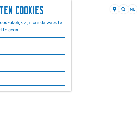
ten cookies
NL
S
Z
e
oodzakelijk zijn om de website
o
l
d te gaan.
e
e
k
c
e
t
n
e
e
r
t
a
a
l
H
u
i
d
i