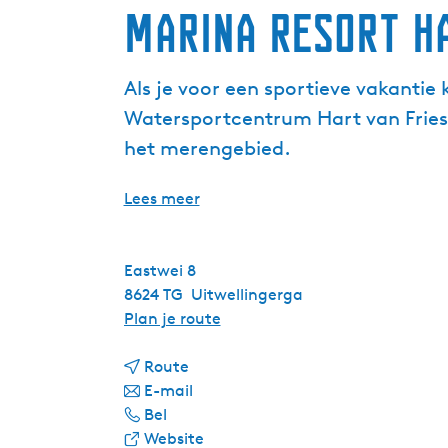
Marina Resort H
Als je voor een sportieve vakantie 
Watersportcentrum Hart van Friesla
het merengebied.
Lees meer
Eastwei 8
8624 TG
Uitwellingerga
n
Plan je route
a
n
a
Route
a
n
r
E-mail
M
a
a
M
Bel
a
r
a
v
a
Website