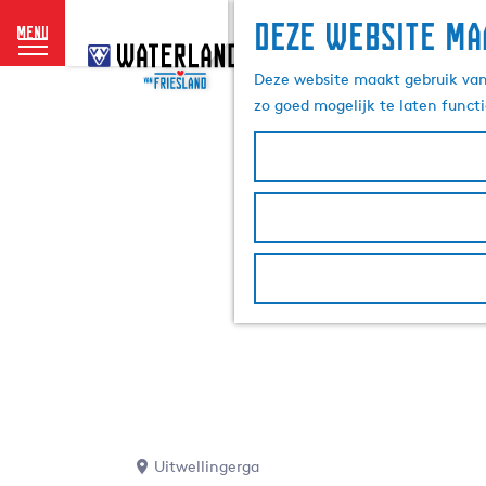
Deze website ma
menu
G
a
Deze website maakt gebruik van 
n
zo goed mogelijk te laten funct
a
a
r
d
e
h
o
m
e
p
a
g
e
Uitwellingerga