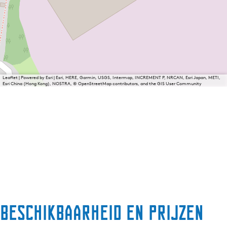
Leaflet
|
Powered by Esri | Esri, HERE, Garmin, USGS, Intermap, INCREMENT P, NRCAN, Esri Japan, METI,
Esri China (Hong Kong), NOSTRA, © OpenStreetMap contributors, and the GIS User Community
Beschikbaarheid en prijzen