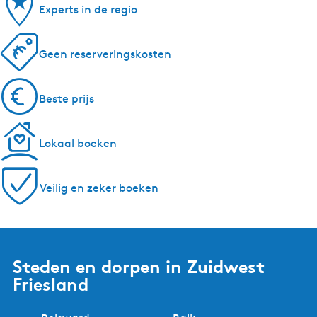
5 redenen om bij ons te
boeken!