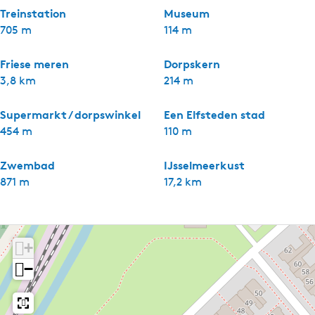
Treinstation
Museum
705 m
114 m
Friese meren
Dorpskern
3,8 km
214 m
Supermarkt / dorpswinkel
Een Elfsteden stad
454 m
110 m
Zwembad
IJsselmeerkust
871 m
17,2 km
+
−