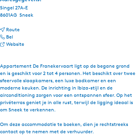
Singel 27A-E
8601AG
Sneek
n
Route
S
a
Bel
t
a
v
Website
a
r
a
d
S
n
s
t
S
Appartement De Franekervaart ligt op de begane grond
l
a
t
en is geschikt voor 2 tot 4 personen. Het beschikt over twee
o
d
a
sfeervolle slaapkamers, een luxe badkamer en een
g
s
d
moderne keuken. De inrichting in Ibiza-stijl en de
e
l
s
airconditioning zorgen voor een ontspannen sfeer. Op het
m
o
l
privéterras geniet je in alle rust, terwijl de ligging ideaal is
e
g
o
om Sneek te verkennen.
n
e
g
t
m
e
Om deze accommodatie te boeken, dien je rechtstreeks
D
e
m
contact op te nemen met de verhuurder.