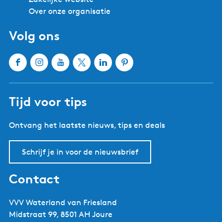
Bolsward
Balk
Hindeloopen
Heeg
IJlst
Joure
Sloten
Lemmer
Sneek
Makkum
Stavoren
Oudemirdum
Workum
Woudsend
Bekijk alle steden en dorpen
Handige links
Inspiratiemagazine
Uitkrant
Evenement aanmelden
Webshop
Zoek en boek