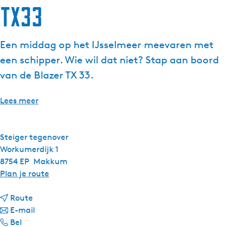
TX33
Een middag op het IJsselmeer meevaren met
een schipper. Wie wil dat niet? Stap aan boord
van de Blazer TX 33.
Lees meer
Steiger tegenover
Workumerdijk 1
8754 EP
Makkum
n
Plan je route
a
n
a
Route
a
n
r
E-mail
T
a
a
T
Bel