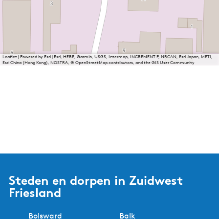
Leaflet
|
Powered by Esri | Esri, HERE, Garmin, USGS, Intermap, INCREMENT P, NRCAN, Esri Japan, METI,
Esri China (Hong Kong), NOSTRA, © OpenStreetMap contributors, and the GIS User Community
Steden en dorpen in Zuidwest
Friesland
Bolsward
Balk