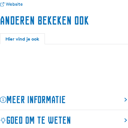
X
r
a
v
X
Website
3
T
r
a
3
Anderen bekeken ook
3
X
T
n
3
3
X
T
3
3
X
3
3
Hier vind je ook
3
Meer informatie
Goed om te weten