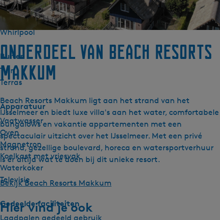
Wellness
Sauna
Whirlpool
Onderdeel van Beach Resorts
Buiten
Makkum
Tuin
Terras
Beach Resorts Makkum ligt aan het strand van het
Apparatuur
IJsselmeer en biedt luxe villa's aan het water, comfortabele
Vaatwasser
bungalows en vakantie appartementen met een
Oven
spectaculair uitzicht over het IJsselmeer. Met een privé
Magnetron
strand, gezellige boulevard, horeca en watersportverhuur
Koelkast met vriesvak
is er altijd wat te doen bij dit unieke resort.
Waterkoker
Televisie
Bekijk Beach Resorts Makkum
Gedeelde faciliteiten
Hier vind je ook
Laadpalen gedeeld gebruik