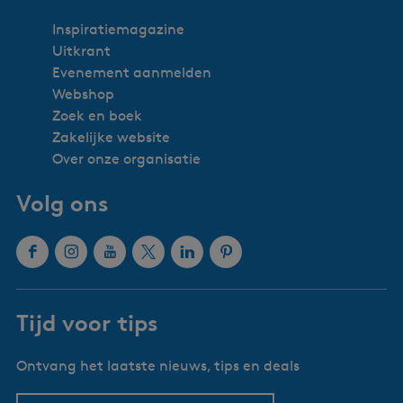
Inspiratiemagazine
Uitkrant
Evenement aanmelden
Webshop
Zoek en boek
Zakelijke website
Over onze organisatie
Volg ons
F
I
Y
X
L
P
a
n
o
W
i
i
c
s
u
a
n
n
Tijd voor tips
e
t
T
t
k
t
b
a
u
e
e
e
Ontvang het laatste nieuws, tips en deals
o
g
b
r
d
r
o
r
e
l
I
e