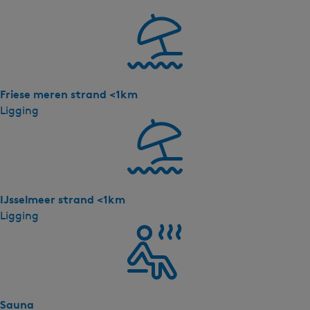
u
m
-
B
e
Friese meren strand <1km
a
Ligging
c
h
v
i
l
l
IJsselmeer strand <1km
a
Ligging
R
o
y
a
a
Sauna