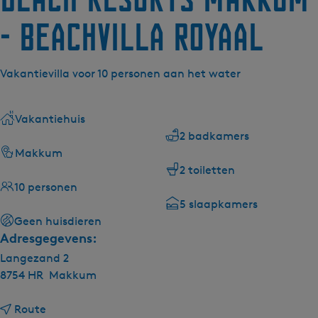
- Beachvilla Royaal
Vakantievilla voor 10 personen aan het water
Vakantiehuis
2 badkamers
Makkum
2 toiletten
10 personen
5 slaapkamers
Geen huisdieren
Adresgegevens:
Langezand 2
8754 HR
Makkum
n
Route