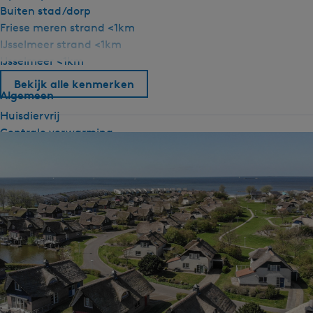
Buiten stad/dorp
Friese meren strand <1km
IJsselmeer strand <1km
IJsselmeer <1km
Bekijk alle kenmerken
Algemeen
Huisdiervrij
Centrale verwarming
Rookvrij
Wifi
Dekbedden
Sanitair
Douche
Toilet in badkamer
Tweede toilet
Tweede badkamer