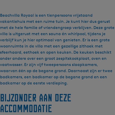
a
a
r
Beachvilla Royaal is een tienpersoons vrijstaand
B
vakantiehuis met een ruime tuin. Je kunt hier dus gerust
e
met de hele familie of vriendengroep verblijven. Deze grote
a
villa is uitgerust met een sauna én whirlpool, tijdens je
c
verblijf kun je hier optimaal van genieten. Er is een grote
h
woonruimte in de villa met een gezellige zithoek met
R
sfeerhaard, eethoek en open keuken. De keuken beschikt
e
onder andere over een groot zespitskookplaat, oven en
s
vaatwasser. Er zijn vijf tweepersoons slaapkamers,
o
waarvan één op de begane grond. Daarnaast zijn er twee
r
badkamers, een badkamer op de begane grond en een
t
badkamer op de eerste verdieping.
s
Bijzonder aan deze
M
a
accommodatie
k
k