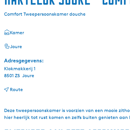
Comfort Tweepersoonskamer douche
Kamer
Joure
Adresgegevens:
Klokmakkerij 1
8501 ZS
Joure
n
Route
a
a
r
Deze tweepersoonskamer is voorzien van een mooie zithoe
H
hier heerlijk tot rust komen en zelfs buiten genieten aan 
a