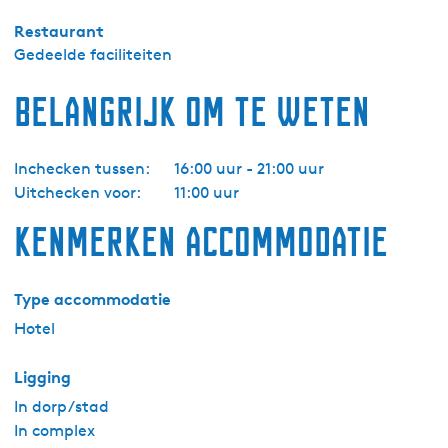
T
Restaurant
w
Gedeelde faciliteiten
e
e
Belangrijk om te weten
p
e
r
Inchecken tussen:
16:00 uur - 21:00 uur
s
Uitchecken voor:
11:00 uur
o
o
Kenmerken accommodatie
n
s
Type accommodatie
k
a
Hotel
m
e
Ligging
r
In dorp/stad
d
In complex
o