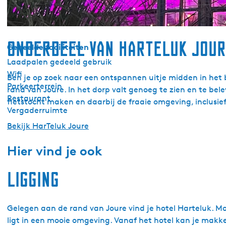
Waterkoker
Televisie
Onderdeel van HarTeluk Jou
Gedeelde faciliteiten
Laadpalen gedeeld gebruik
Wifi
Ben je op zoek naar een ontspannen uitje midden in het b
Parkeerterrein
rand van Joure. In het dorp valt genoeg te zien en te be
Restaurant
fietstocht maken en daarbij de fraaie omgeving, inclusie
Vergaderruimte
Bekijk HarTeluk Joure
Hier vind je ook