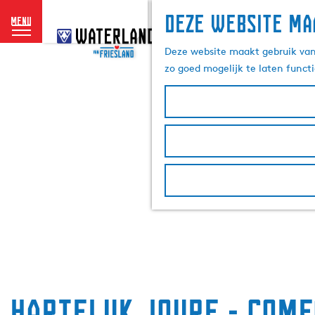
Deze website ma
menu
G
a
Deze website maakt gebruik van 
n
zo goed mogelijk te laten funct
a
a
r
d
e
h
o
m
e
p
a
g
e
HarTeluk Joure - Com