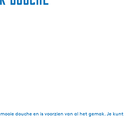
g
e
t
a
a
l
:
N
e
d
e
r
l
a
n
 mooie douche en is voorzien van al het gemak. Je kunt
d
s