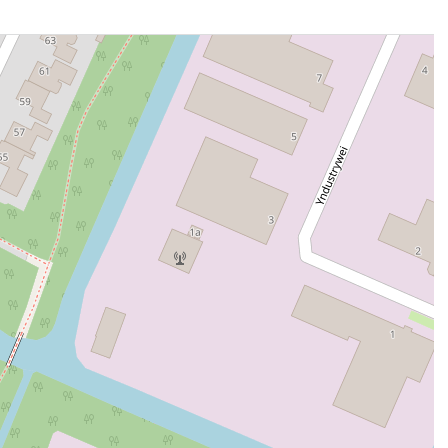
j Hotel Harteluk zit je op de goede plek met alle opties