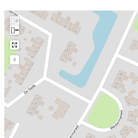
ligt in een mooie omgeving. Vanaf het hotel kan je makkel
voor je open.
In de buurt
Strand
1,7 km
Treinstation
7 km
Friese meren
4,7 km
Supermarkt / dorpswinkel
279 m
Zwembad
1 km