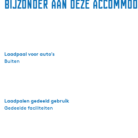
Bijzonder aan deze accommod
r
T
e
l
u
k
J
o
Laadpaal voor auto's
u
Buiten
r
e
-
C
o
Laadpalen gedeeld gebruik
m
Gedeelde faciliteiten
f
o
r
t