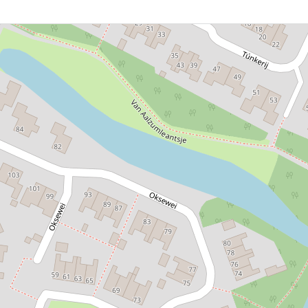
ijk Joure bezoeken of juist een hele andere kant op gaan. Bi
Parken en natuurgebieden
1,9 km
Museum
1,3 km
Dorpskern
631 m
Een Elfsteden stad
12,9 km
IJsselmeerkust
15 km