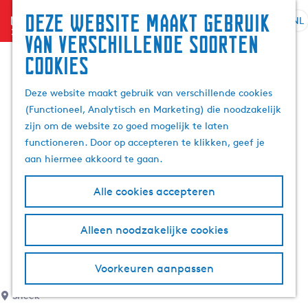
Deze website maakt gebruik
menu
NL
S
G
Z
van verschillende soorten
e
a
o
cookies
l
n
e
e
a
k
Deze website maakt gebruik van verschillende cookies
c
a
e
(Functioneel, Analytisch en Marketing) die noodzakelijk
t
r
n
zijn om de website zo goed mogelijk te laten
e
d
functioneren. Door op accepteren te klikken, geef je
e
e
aan hiermee akkoord te gaan.
r
h
t
o
Alle cookies accepteren
a
m
a
e
l
p
Alleen noodzakelijke cookies
H
a
u
g
Voorkeuren aanpassen
i
e
d
Sneek
i