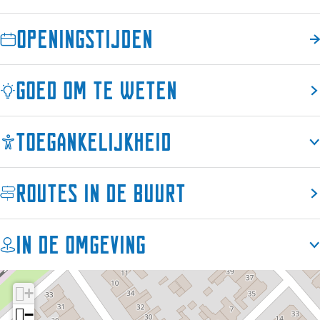
e
e
n
k
e
e
Openingstijden
k
e
k
Goed om te weten
Toegankelijkheid
Routes in de buurt
In de omgeving
+
−