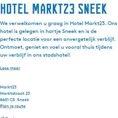
Hotel Markt23 Sneek
g
e
t
We verwelkomen u graag in Hotel Markt23. Ons
a
hotel is gelegen in hartje Sneek en is de
a
l
perfecte locatie voor een onvergetelijk verblijf.
:
Ontmoet, geniet en voel u vooral thuis tijdens
N
uw verblijf in ons stadshotel!
e
d
Lees meer
e
r
l
Markt23
a
Marktstraat 23
n
8601 CS
Sneek
d
n
Plan je route
s
a