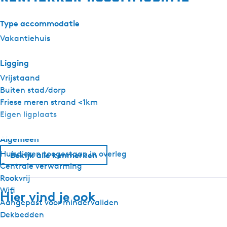
Type accommodatie
Vakantiehuis
Ligging
Vrijstaand
Buiten stad/dorp
Friese meren strand <1km
Eigen ligplaats
Algemeen
Huisdieren toegestaan in overleg
Bekijk alle kenmerken
Centrale verwarming
Rookvrij
Wifi
Hier vind je ook
Aangepast voor mindervaliden
Dekbedden