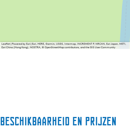
Leaflet
|
Powered by Esri | Esri, HERE, Garmin, USGS, Intermap, INCREMENT P, NRCAN, Esri Japan, METI,
Esri China (Hong Kong), NOSTRA, © OpenStreetMap contributors, and the GIS User Community
Beschikbaarheid en prijzen