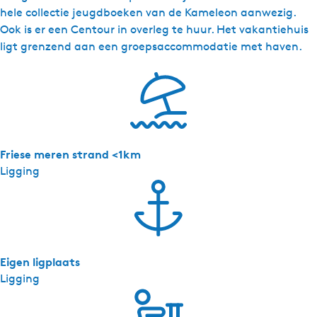
e
hele collectie jeugdboeken van de Kameleon aanwezig.
b
Ook is er een Centour in overleg te huur. Het vakantiehuis
e
ligt grenzend aan een groepsaccommodatie met haven.
a
m
Friese meren strand <1km
Ligging
Eigen ligplaats
Ligging