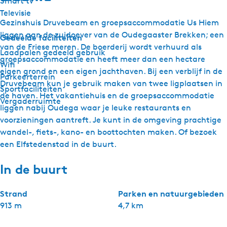
Smart tv
Televisie
Gezinshuis Druvebeam en groepsaccommodatie Us Hiem
liggen aan de zuidoever van de Oudegaaster Brekken; een
Gedeelde faciliteiten
van de Friese meren. De boerderij wordt verhuurd als
Laadpalen gedeeld gebruik
groepsaccommodatie en heeft meer dan een hectare
Wifi
eigen grond en een eigen jachthaven. Bij een verblijf in de
Parkeerterrein
Druvebeam kun je gebruik maken van twee ligplaatsen in
Sportfaciliteiten
de haven. Het vakantiehuis en de groepsaccommodatie
Vergaderruimte
liggen nabij Oudega waar je leuke restaurants en
voorzieningen aantreft. Je kunt in de omgeving prachtige
wandel-, fiets-, kano- en boottochten maken. Of bezoek
een Elfstedenstad in de buurt.
In de buurt
Strand
Parken en natuurgebieden
913 m
4,7 km