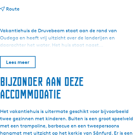
n
Route
a
a
r
Vakantiehuis de Druvebeam staat aan de rand van
G
Oudega en heeft vrij uitzicht over de landerijen en
e
daarachter het water. Het huis staat naast…
z
i
Lees meer
n
s
Bijzonder aan deze
h
u
accommodatie
i
s
D
Het vakantiehuis is uitermate geschikt voor bijvoorbeeld
r
twee gezinnen met kinderen. Buiten is een groot speelveld
u
met een trampoline, barbecue en een tweepersoons
v
hangmat met uitzicht op het kerkje van Sânfurd. Er is een