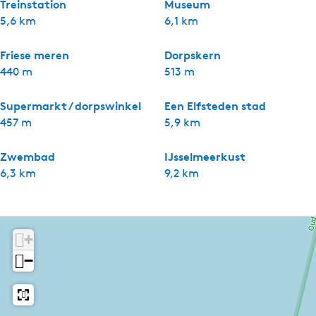
Treinstation
Museum
5,6 km
6,1 km
Friese meren
Dorpskern
440 m
513 m
Supermarkt / dorpswinkel
Een Elfsteden stad
457 m
5,9 km
Zwembad
IJsselmeerkust
6,3 km
9,2 km
+
−