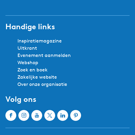
Handige links
Inspiratiemagazine
Uitkrant
Evenement aanmelden
Webshop
Zoek en boek
Zakelijke website
Over onze organisatie
Volg ons
F
I
Y
X
L
P
a
n
o
W
i
i
c
s
u
a
n
n