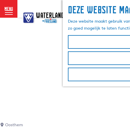
Deze website ma
menu
G
a
Deze website maakt gebruik van 
n
zo goed mogelijk te laten funct
a
a
r
d
e
h
o
m
e
p
a
g
e
Oosthem