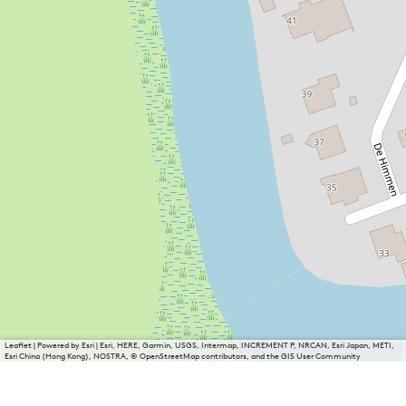
Leaflet
|
Powered by Esri | Esri, HERE, Garmin, USGS, Intermap, INCREMENT P, NRCAN, Esri Japan, METI,
Esri China (Hong Kong), NOSTRA, © OpenStreetMap contributors, and the GIS User Community