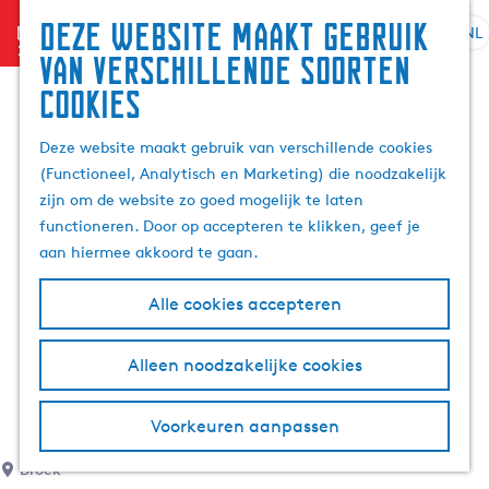
Deze website maakt gebruik
menu
NL
S
G
Z
van verschillende soorten
e
a
o
cookies
l
n
e
e
a
k
Deze website maakt gebruik van verschillende cookies
c
a
e
(Functioneel, Analytisch en Marketing) die noodzakelijk
t
r
n
zijn om de website zo goed mogelijk te laten
e
d
functioneren. Door op accepteren te klikken, geef je
e
e
aan hiermee akkoord te gaan.
r
h
t
o
Alle cookies accepteren
a
m
a
e
l
p
Alleen noodzakelijke cookies
H
a
u
g
Voorkeuren aanpassen
i
e
d
Broek
i