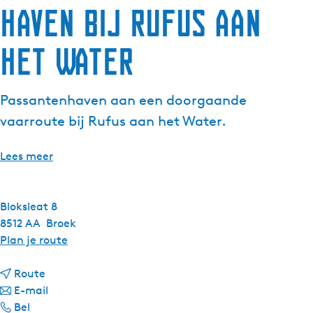
Haven bij Rufus aan
g
e
het Water
t
a
a
Passantenhaven aan een doorgaande
l
:
vaarroute bij Rufus aan het Water.
N
e
Lees meer
d
e
r
Bloksleat 8
l
8512 AA
Broek
a
n
Plan je route
n
a
d
n
a
Route
s
a
n
r
E-mail
H
a
a
H
Bel