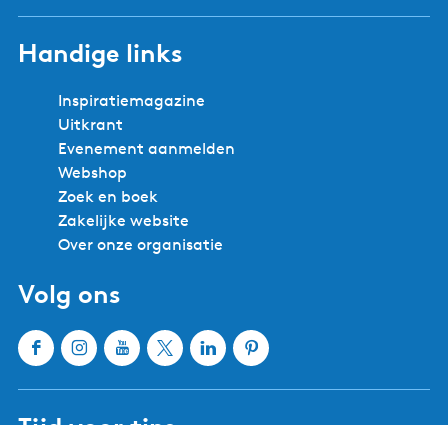
Handige links
Inspiratiemagazine
Uitkrant
Evenement aanmelden
Webshop
Zoek en boek
Zakelijke website
Over onze organisatie
Volg ons
F
I
Y
X
L
P
a
n
o
W
i
i
c
s
u
a
n
n
Tijd voor tips
e
t
T
t
k
t