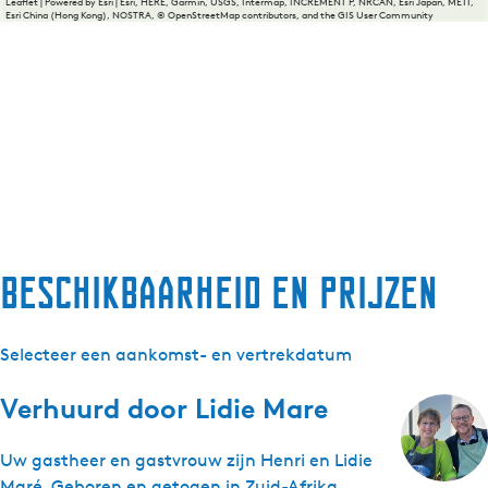
Leaflet
|
Powered by Esri | Esri, HERE, Garmin, USGS, Intermap, INCREMENT P, NRCAN, Esri Japan, METI,
Esri China (Hong Kong), NOSTRA, © OpenStreetMap contributors, and the GIS User Community
Beschikbaarheid en prijzen
Selecteer een aankomst- en vertrekdatum
Verhuurd door
Lidie Mare
Uw gastheer en gastvrouw zijn Henri en Lidie
Maré. Geboren en getogen in Zuid-Afrika,