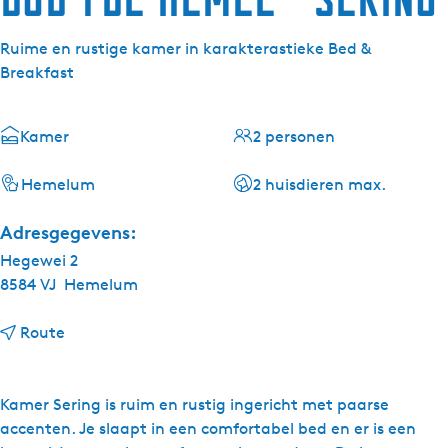
Ruime en rustige kamer in karakterastieke Bed &
Breakfast
Kamer
2 personen
Hemelum
2 huisdieren max.
Adresgegevens:
Hegewei 2
8584 VJ
Hemelum
n
Route
a
a
r
Kamer Sering is ruim en rustig ingericht met paarse
B
accenten. Je slaapt in een comfortabel bed en er is een