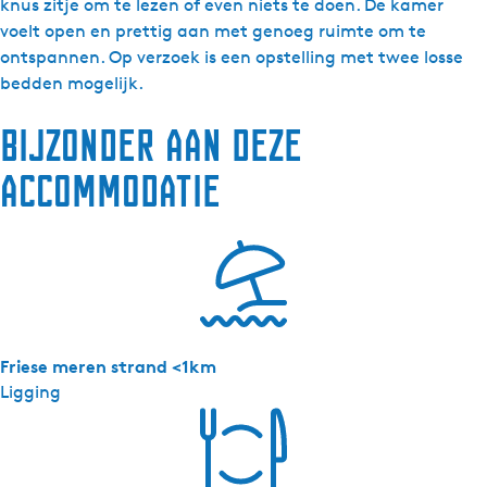
&
knus zitje om te lezen of even niets te doen. De kamer
B
voelt open en prettig aan met genoeg ruimte om te
7
ontspannen. Op verzoek is een opstelling met twee losse
d
bedden mogelijk.
e
Bijzonder aan deze
H
e
accommodatie
m
e
l
-
S
e
r
Friese meren strand <1km
i
Ligging
n
g