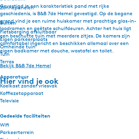
Gevestigd in een karakteristiek pand met rijke
Zonnepanelen
geschiedenis, is B&B 7de Hemel gevestigd. Op de begane
grond vind je een ruime huiskamer met prachtige glas-in-
Buiten
loodramen en geëtste schuifdeuren. Achter het huis ligt
Fietsberging afsluitbaar
een beschutte tuin met meerdere zitjes. De kamers zijn
Eigen parkeerplaats
comfortabel ingericht en beschikken allemaal over een
Omheinde tuin
eigen badkamer met douche, wastafel en toilet.
Tuin
Terras
Bekijk B&B 7de Hemel
Apparatuur
Hier vind je ook
Koelkast zonder vriesvak
Koffiezetapparaat
Televisie
Gedeelde faciliteiten
Wifi
Parkeerterrein