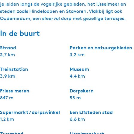
je leiden langs de vogelrijke gebieden, het IJsselmeer en
steden zoals Hindeloopen en Stavoren. Vlakbij ligt ook
Oudemirdum, een sfeervol dorp met gezellige terrasjes.
In de buurt
Strand
Parken en natuurgebieden
3,7 km
3,2 km
Treinstation
Museum
3,9 km
4,4 km
Friese meren
Dorpskern
847 m
55 m
Supermarkt / dorpswinkel
Een Elfsteden stad
1,2 km
6,6 km
Zwembad
IJsselmeerkust