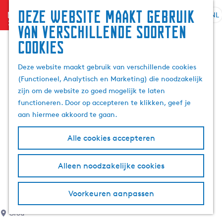
Deze website maakt gebruik
menu
NL
S
G
Z
van verschillende soorten
e
a
o
cookies
l
n
e
e
a
k
Deze website maakt gebruik van verschillende cookies
c
a
e
(Functioneel, Analytisch en Marketing) die noodzakelijk
t
r
n
zijn om de website zo goed mogelijk te laten
e
d
functioneren. Door op accepteren te klikken, geef je
e
e
aan hiermee akkoord te gaan.
r
h
t
o
Alle cookies accepteren
a
m
a
e
l
p
Alleen noodzakelijke cookies
H
a
u
g
Voorkeuren aanpassen
i
e
d
Grou
i