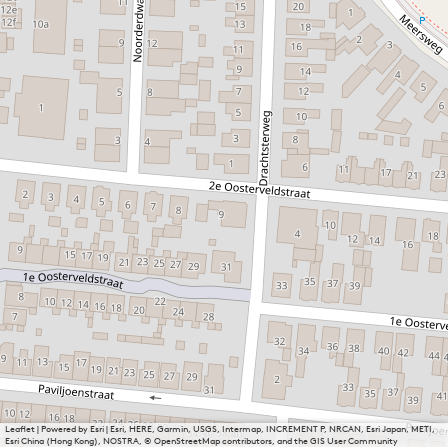
Leaflet
|
Powered by Esri | Esri, HERE, Garmin, USGS, Intermap, INCREMENT P, NRCAN, Esri Japan, METI,
Esri China (Hong Kong), NOSTRA, © OpenStreetMap contributors, and the GIS User Community