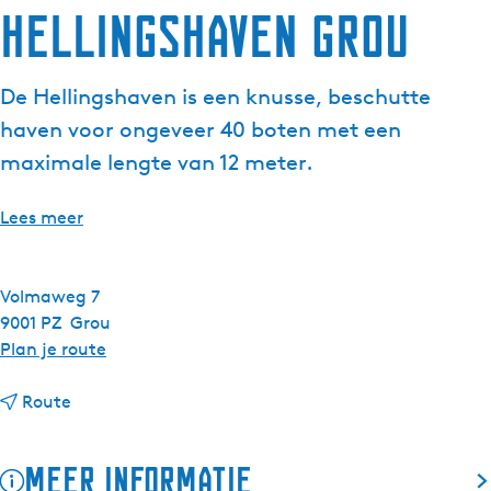
Hellingshaven Grou
g
e
t
De Hellingshaven is een knusse, beschutte
a
haven voor ongeveer 40 boten met een
a
l
maximale lengte van 12 meter.
:
N
Lees meer
e
d
e
Volmaweg 7
r
9001 PZ
Grou
l
n
Plan je route
a
a
n
n
a
Route
d
a
r
s
a
H
Meer informatie
r
e