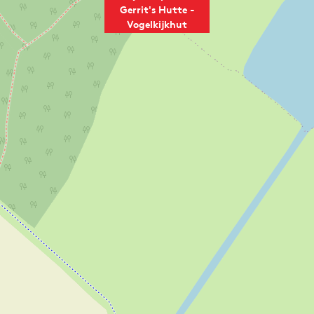
Gerrit's Hutte -
Vogelkijkhut