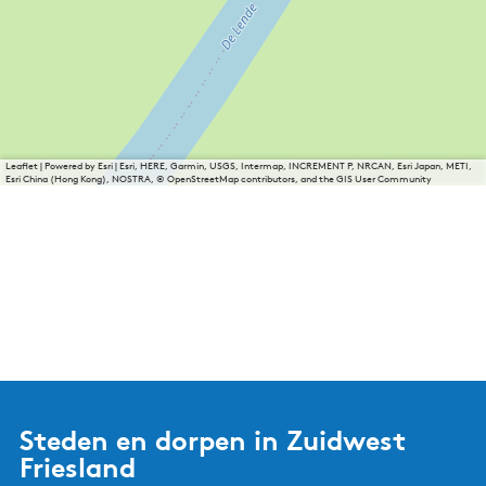
Leaflet
|
Powered by Esri | Esri, HERE, Garmin, USGS, Intermap, INCREMENT P, NRCAN, Esri Japan, METI,
Esri China (Hong Kong), NOSTRA, © OpenStreetMap contributors, and the GIS User Community
Steden en dorpen in Zuidwest
Friesland