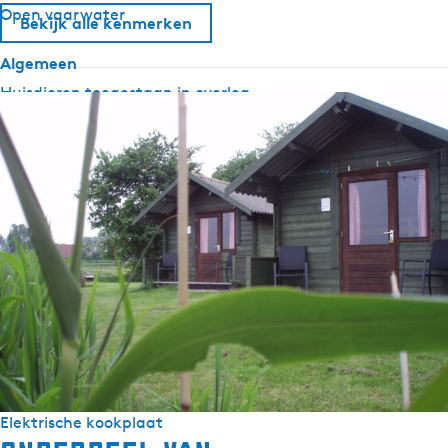
Open vaarwater
Bekijk alle kenmerken
Algemeen
Huisdieren toegestaan in overleg
Rookvrij
Sanitair
Gedeeld toilet
Verwarmd sanitair camping
Buiten
Eigen parkeerplaats
Tuin
Apparatuur
Waterkoker
Elektrische kookplaat