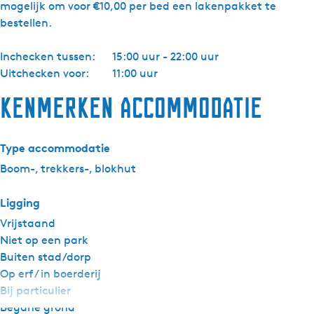
mogelijk om voor €10,00 per bed een lakenpakket te
k
bestellen.
e
r
Inchecken tussen:
15:00 uur - 22:00 uur
s
Uitchecken voor:
11:00 uur
h
u
Kenmerken accommodatie
t
2
p
Type accommodatie
e
Boom-, trekkers-, blokhut
r
s
Ligging
o
Vrijstaand
o
Niet op een park
n
Buiten stad/dorp
s
Op erf / in boerderij
Bij particulier
Begane grond