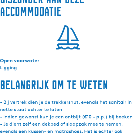
u
accommodatie
t
t
e
n
N
i
j
Open vaarwater
h
Ligging
u
i
Belangrijk om te weten
z
u
m
- Bij vertrek dien je de trekkershut, evenals het sanitair in
-
nette staat achter te laten
T
- Indien gewenst kun je een ontbijt (€10,- p.p.) bij boeken
r
- Je dient zelf een dekbed of slaapzak mee te nemen,
e
evenals een kussen- en matrashoes. Het is echter ook
k