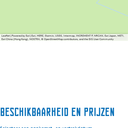
Leaflet
|
Powered by Esri | Esri, HERE, Garmin, USGS, Intermap, INCREMENT P, NRCAN, Esri Japan, METI,
Esri China (Hong Kong), NOSTRA, © OpenStreetMap contributors, and the GIS User Community
Beschikbaarheid en prijzen