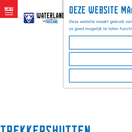
Deze website ma
menu
G
a
Deze website maakt gebruik van 
n
zo goed mogelijk te laten funct
a
a
r
d
e
h
o
m
e
p
a
g
e
Trekkershutten