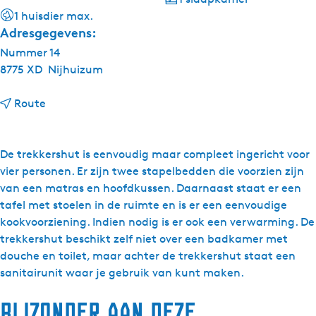
1 huisdier max.
Adresgegevens:
Nummer 14
8775 XD
Nijhuizum
n
Route
a
a
r
De trekkershut is eenvoudig maar compleet ingericht voor
T
vier personen. Er zijn twee stapelbedden die voorzien zijn
r
van een matras en hoofdkussen. Daarnaast staat er een
e
tafel met stoelen in de ruimte en is er een eenvoudige
k
kookvoorziening. Indien nodig is er ook een verwarming. De
k
trekkershut beschikt zelf niet over een badkamer met
e
douche en toilet, maar achter de trekkershut staat een
r
sanitairunit waar je gebruik van kunt maken.
s
Bijzonder aan deze
h