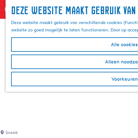
Deze website maakt gebruik van
menu
G
a
Deze website maakt gebruik van verschillende cookies (Functi
n
website zo goed mogelijk te laten functioneren. Door op acce
a
a
Alle cookie
r
d
Alleen noodzak
e
h
Voorkeuren
o
m
e
p
a
g
e
Sneek