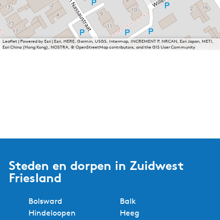
Leaflet
|
Powered by Esri | Esri, HERE, Garmin, USGS, Intermap, INCREMENT P, NRCAN, Esri Japan, METI,
Esri China (Hong Kong), NOSTRA, © OpenStreetMap contributors, and the GIS User Community
Steden en dorpen in Zuidwest
Friesland
Bolsward
Balk
Hindeloopen
Heeg