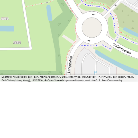
Leaflet
|
Powered by Esri | Esri, HERE, Garmin, USGS, Intermap, INCREMENT P, NRCAN, Esri Japan, METI,
Esri China (Hong Kong), NOSTRA, © OpenStreetMap contributors, and the GIS User Community