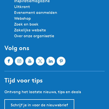
Inspiratiemagazine
Uitkrant
Evenement aanmelden
Webshop
Zoek en boek
Zakelijke website
Over onze organisatie
Volg ons
F
I
Y
X
L
P
a
n
o
W
i
i
c
s
u
a
n
n
Tijd voor tips
e
t
T
t
k
t
b
a
u
e
e
e
Ontvang het laatste nieuws, tips en deals
o
g
b
r
d
r
o
r
e
l
I
e
k
a
W
a
n
s
Schrijf je in voor de nieuwsbrief