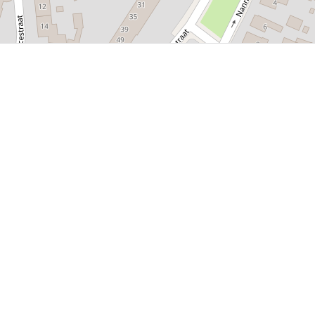
P, NRCAN, Esri Japan, METI, Esri China (Hong Kong), NOSTRA, © OpenStreetMap contributors, and the GIS 
sland
Balk
Heeg
Joure
Lemmer
Makkum