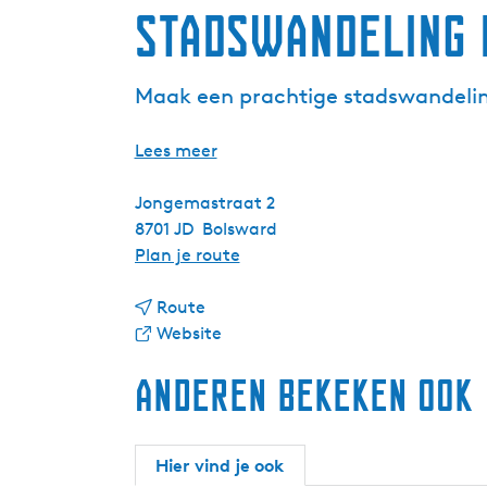
Stadswandeling
Maak een prachtige stadswandeli
Lees meer
Jongemastraat 2
8701 JD
Bolsward
n
Plan je route
a
n
a
Route
a
v
r
Website
a
a
S
Anderen bekeken ook
r
n
t
S
S
a
t
t
d
a
a
s
Hier vind je ook