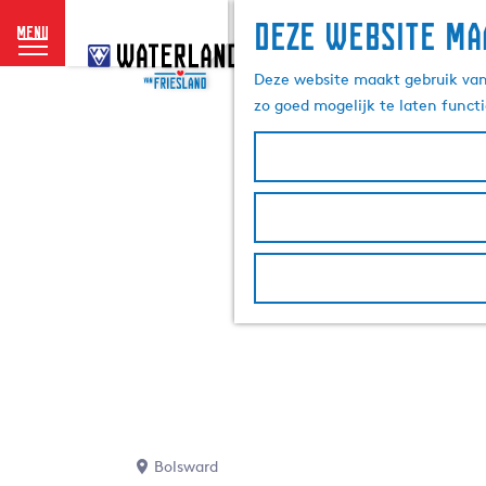
Deze website ma
menu
G
a
Deze website maakt gebruik van 
n
zo goed mogelijk te laten funct
a
a
r
d
e
h
o
m
e
p
a
g
e
Bolsward