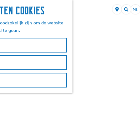
ten cookies
NL
S
Z
e
oodzakelijk zijn om de website
o
l
d te gaan.
e
e
k
c
e
t
n
e
e
r
t
a
a
l
H
u
i
d
i